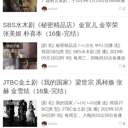
尸题材古装剧，于2019年1月25日在Netflix播
出,该剧讲述朝鲜王世子在调查席卷全国的神
admin
2
秘疫病时，发现...
SBS水木剧《秘密精品店》金宣儿 金宰荣
张美姬 朴喜本（16集-完结）
[剧 名]: 秘密精品店 / 시크릿 부티크[播 送]:
韩剧下载
韩国SBS[类 型]: SBS水木剧 [首 播]: 2019年
09月18日[时 间]: 每周三、四晚间10点各播放
一集[接 档]: 侦探医生[导 演]: 朴...
admin
0
JTBC金土剧《我的国家》梁世宗 禹棹焕 张
赫 金雪炫（16集-完结）
[剧 名]: 我的国家／나의 나라[播 送]: 韩国JT
韩剧下载
BC[类 型]: JTBC金土剧 [首 播]: 2019年10月
04日[时 间]: 每周五 、六晚间10点50分各播
放一集[接 档]: 浪漫的体质[导 演]: 金...
admin
0