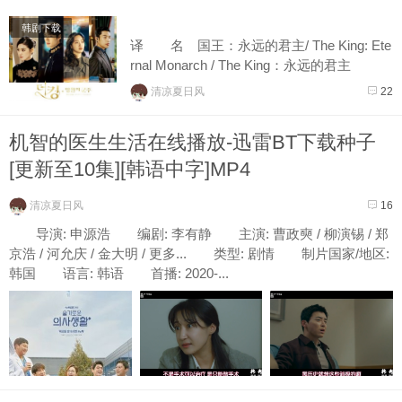
韩剧下载
译 名 国王：永远的君主/ The King: Ete
rnal Monarch / The King：永远的君主
片 名 더 킹 : 영원의 군주
清凉夏日风
22
年 代 2020
产 地 韩国
机智的医生生活在线播放-迅雷BT下载种子
类 ...
[更新至10集][韩语中字]MP4
清凉夏日风
16
导演: 申源浩 编剧: 李有静 主演: 曹政奭 / 柳演锡 / 郑
京浩 / 河允庆 / 金大明 / 更多... 类型: 剧情 制片国家/地区:
韩国 语言: 韩语 首播: 2020-...