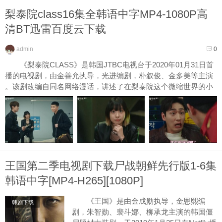
梨泰院class16集全韩语中字MP4-1080P高
清BT迅雷百度云下载
admin
0
《梨泰院CLASS》是韩国JTBC电视台于2020年01月31日首
播的电视剧，由金善允执导，光进编剧，朴叙俊、金多美等主演
。该剧改编自同名网络漫话，讲述了在梨泰院这个微缩世界的小
街...
王国第二季电视剧下载尸战朝鲜先行版1-6集
韩语中字[MP4-H265][1080P]
《王国》是由金成勋执导，金恩熙编
韩剧下载
剧，朱智勋、裴斗娜、柳承龙主演的韩国僵