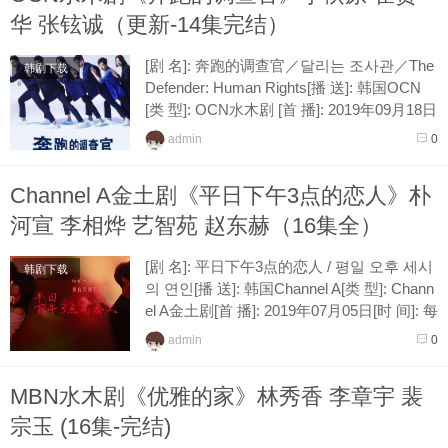
华 张铉诚（更新-14集完结）
[剧 名]: 奔跑的调查官／달리는 조사관／The
韩剧下载
Defender: Human Rights[播 送]: 韩国OCN
[类 型]: OCN水木剧 [首 播]: 2019年09月18日
[时 间]: 每周三、四晚间11点各播放一集[接...
admin
0
Channel A金土剧《平日下午3点的恋人》朴
河宣 李相烨 艺智苑 赵东赫（16集全）
[剧 名]: 平日下午3点的恋人 / 평일 오후 세시
韩剧下载
의 연인[播 送]: 韩国Channel A[类 型]: Chann
el A金土剧[首 播]: 2019年07月05日[时 间]: 每
周五、六晚间11点各播放一集 [...
admin
0
MBN水木剧《优雅的家》林秀香 李章宇 裴
宗玉 (16集-完结)