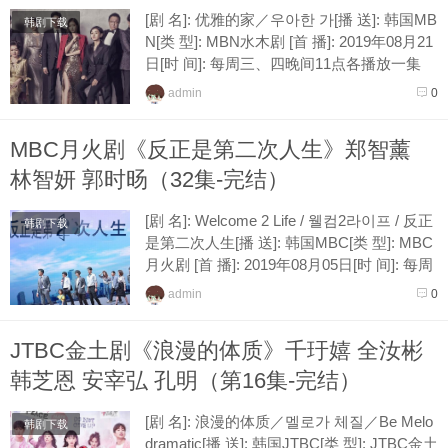
[剧 名]: 优雅的家／우아한 가[播 送]: 韩国MB
韩剧下载
N[类 型]: MBN水木剧 [首 播]: 2019年08月21
日[时 间]: 每周三、四晚间11点各播放一集
[接 档]: Level Up[导 演]: 韩哲洙（My Li...
admin
0
MBC月火剧《反正是第二次人生》郑智薰
林智妍 郭时旸（32集-完结）
[剧 名]: Welcome 2 Life / 웰컴2라이프 / 反正
韩剧下载
是第二次人生[播 送]: 韩国MBC[类 型]: MBC
月火剧 [首 播]: 2019年08月05日[时 间]: 每周
一、二晚10点各播放一集 [接 档]:...
admin
0
JTBC金土剧《浪漫的体质》千玗嬉 全汝彬
韩芝恩 安宰弘 孔明（第16集-完结）
[剧 名]: 浪漫的体质／멜로가 체질／Be Melo
韩剧下载
dramatic[播 送]: 韩国JTBC[类 型]: JTBC金土