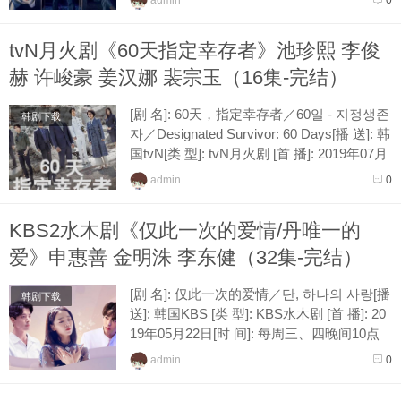
admin
0
tvN月火剧《60天指定幸存者》池珍熙 李俊
赫 许峻豪 姜汉娜 裴宗玉（16集-完结）
[剧 名]: 60天，指定幸存者／60일 - 지정생존
韩剧下载
자／Designated Survivor: 60 Days[播 送]: 韩
国tvN[类 型]: tvN月火剧 [首 播]: 2019年07月
01日[时 间]: 每周一、二晚间9点30分各...
admin
0
KBS2水木剧《仅此一次的爱情/丹唯一的
爱》申惠善 金明洙 李东健（32集-完结）
[剧 名]: 仅此一次的爱情／단, 하나의 사랑[播
韩剧下载
送]: 韩国KBS [类 型]: KBS水木剧 [首 播]: 20
19年05月22日[时 间]: 每周三、四晚间10点
各播放一集[接 档]: 监狱医生[导 演]:...
admin
0