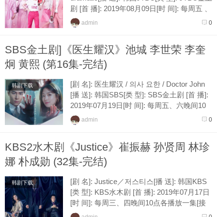
剧 [首 播]: 2019年08月09日[时 间]: 每周五 、
六晚间11点各播放一集[接 档]: 辅佐官...
admin
0
SBS金土剧]《医生耀汉》池城 李世荣 李奎
炯 黄熙 (第16集-完结)
[剧 名]: 医生耀汉 / 의사 요한 / Doctor John
韩剧下载
[播 送]: 韩国SBS[类 型]: SBS金土剧 [首 播]:
2019年07月19日[时 间]: 每周五、六晚间10
点各播放一集[接 档]: 绿豆花[导...
admin
0
KBS2水木剧《Justice》崔振赫 孙贤周 林珍
娜 朴成勋 (32集-完结)
[剧 名]: Justice／저스티스[播 送]: 韩国KBS
韩剧下载
[类 型]: KBS水木剧 [首 播]: 2019年07月17日
[时 间]: 每周三、四晚间10点各播放一集[接
档]: 丹,唯一的爱[导 演]: 赵雄（我们遇...