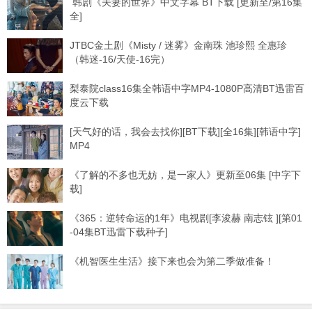
韩剧《夫妻的世界》中文字幕 BT下载 [更新至/第16集
全]
JTBC金土剧《Misty / 迷雾》金南珠 池珍熙 全惠珍
（韩迷-16/天使-16完）
梨泰院class16集全韩语中字MP4-1080P高清BT迅雷百
度云下载
[天气好的话，我会去找你][BT下载][全16集][韩语中字]
MP4
《了解的不多也无妨，是一家人》更新至06集 [中字下
载]
《365：逆转命运的1年》电视剧[李浚赫 南志铉 ][第01
-04集BT迅雷下载种子]
《机智医生生活》接下来也会为第二季做准备！