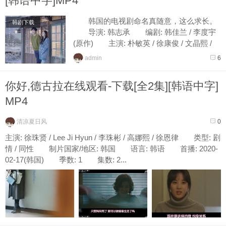
[韩语中字]MP4
韩国的电视剧命名真随意，这么求长。
韩剧下载
导演: 韩志承 编剧: 韩佳兰 / 李度宇
(原作) 主演: 朴敏英 / 徐康俊 / 文晶熙 /
李宰旭 / 金焕熙 / 更多... 类型: 爱情...
admin
6
你好,德古拉在线观看-下载[全2集][韩语中字]
MP4
清凉夏日风
0
主演: 徐珠贤 / Lee Ji Hyun / 李珠彬 / 高娜熙 / 徐恩律 类型: 剧
情 / 同性 制片国家/地区: 韩国 语言: 韩语 首播: 2020-
02-17(韩国) 季数: 1 集数: 2...