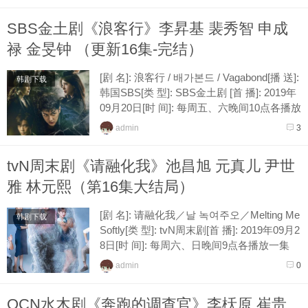
SBS金土剧《浪客行》李昇基 裴秀智 申成
禄 金旻钟 （更新16集-完结）
[剧 名]: 浪客行 / 배가본드 / Vagabond[播 送]:
韩剧下载
韩国SBS[类 型]: SBS金土剧 [首 播]: 2019年
09月20日[时 间]: 每周五、六晚间10点各播放
一集[接 档]: 医生疗憪[导 演]:...
admin
3
tvN周末剧《请融化我》池昌旭 元真儿 尹世
雅 林元熙（第16集大结局）
[剧 名]: 请融化我／날 녹여주오／Melting Me
韩剧下载
Softly[类 型]: tvN周末剧[首 播]: 2019年09月2
8日[时 间]: 每周六、日晚间9点各播放一集
[接 档]: (月之酒店)阿斯达编年史[导 演...
admin
0
OCN水木剧《奔跑的调查官》李枖原 崔贵