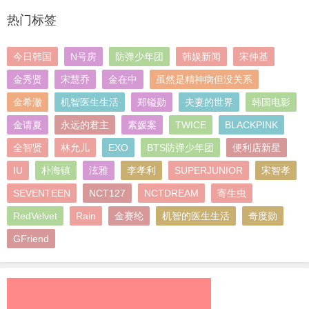
热门标签
今日韩国
N号房
防弹少年团
韩娱新闻
宋仲基
金秀贤
宋慧乔
金在中
虽然是精神病但没关系
金希澈
机智医生生活
郑镒勋
夫妻的世界
韩国电影
金请夏
永远的君主
素媛案
TWICE
BLACKPINK
全智贤
林允儿
EXO
BTS防弹少年团
便利店新星
IU
朴海镇
泫雅
李孝利
SUPERJUNIOR
宋智孝
SEVENTEEN
NCT127
NCTDREAM
寄生虫
RedVelvet
Rain
金赛纶
机智的医生生活
奇度勋
GFriend