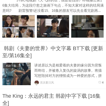
JTBC电视剧《天气好的话，我会去找你》昨晚播出第1
6集大结局，为这段疗愈之旅画下句点，不知大家对这样的结局满
意吗? 剧雷预警!还没看15、16集的朋友可以先去看完剧再...
韩剧《夫妻的世界》中文字幕 BT下载 [更新
至/第16集全]
讲述原以为是相爱着的夫妻的缘分因为背叛
韩剧下载
而终结，并被卷入复仇的旋涡的故事。将描
写想毁掉对方的憎恨成为一种爱的形式，拼
死勒住彼此的脖子的激烈的爱情。...
清凉夏日风
4
The King：永远的君主 韩剧中字下载 [16集
全]