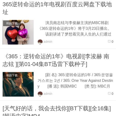
365逆转命运的1年电视剧百度云网盘下载地
址
演员南志铉与李俊赫主演的MBC韩剧
韩剧下载
《365:逆转命运的1年》将于3月23日播出。
该剧讲述了梦想着完美人生的人们通过
重返时光穿越到一年前，却发现陷入更加令
admin
0
人无法预测的...
《365：逆转命运的1年》电视剧[李浚赫 南
志铉 ][第01-04集BT迅雷下载种子]
[剧 名]: 365:逆转命运的1年 / 365:운명을
韩剧下载
거스르는 1년 / 365: One Year Against Destin
y [播 送]: 韩国MBC [类 型]: MBC月
火剧 [首 播]: 2020年03月23日 ...
admin
0
[天气好的话，我会去找你][BT下载][全16集]