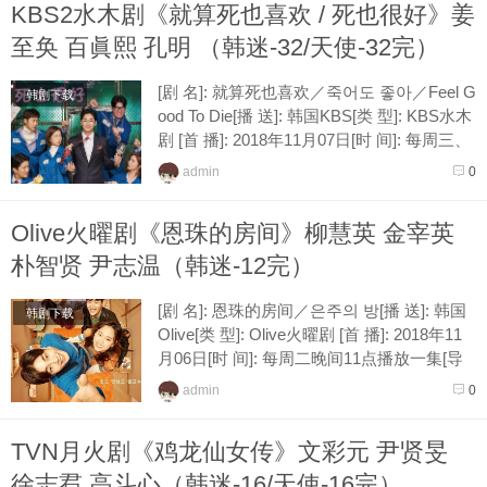
KBS2水木剧《就算死也喜欢 / 死也很好》姜
至奂 百眞熙 孔明 （韩迷-32/天使-32完）
[剧 名]: 就算死也喜欢／죽어도 좋아／Feel G
韩剧下载
ood To Die[播 送]: 韩国KBS[类 型]: KBS水木
剧 [首 播]: 2018年11月07日[时 间]: 每周三、
四晚间10点各播放一集[接 档]: 今天的...
admin
0
Olive火曜剧《恩珠的房间》柳慧英 金宰英
朴智贤 尹志温（韩迷-12完）
[剧 名]: 恩珠的房间／은주의 방[播 送]: 韩国
韩剧下载
Olive[类 型]: Olive火曜剧 [首 播]: 2018年11
月06日[时 间]: 每周二晚间11点播放一集[导
演]: 张正道、苏在贤[编 剧]: 朴相...
admin
0
TVN月火剧《鸡龙仙女传》文彩元 尹贤旻
徐志焄 高斗心（韩迷-16/天使-16完）