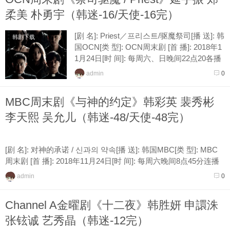
柔美 朴勇宇（韩迷-16/天使-16完）
[剧 名]: Priest／프리스트/驱魔祭司[播 送]: 韩
韩剧下载
国OCN[类 型]: OCN周末剧 [首 播]: 2018年1
1月24日[时 间]: 每周六、日晚间22点20各播
放一集[接 档]: Player[导 演]: 金钟...
admin
0
MBC周末剧《与神的约定》韩彩英 裴秀彬
李天熙 吴允儿（韩迷-48/天使-48完）
[剧 名]: 对神的承诺 / 신과의 약속[播 送]: 韩国MBC[类 型]: MBC
周末剧 [首 播]: 2018年11月24日[时 间]: 每周六晚间8点45分连播
二集 [接 档]: 捉迷藏[导 演]: 尹在文（...
admin
0
Channel A金曜剧《十二夜》韩胜妍 申譞洙
张铉诚 艺秀晶（韩迷-12完）