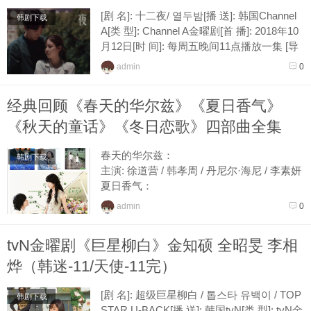
[剧 名]: 十二夜/ 열두밤[播 送]: 韩国Channel
韩剧下载
A[类 型]: Channel A金曜剧[首 播]: 2018年10
月12日[时 间]: 每周五晚间11点播放一集 [导
演]: 郑宪秀[编 剧]: 黄淑美[演...
admin
0
经典回顾《春天的华尔兹》《夏日香气》
《秋天的童话》《冬日恋歌》四部曲全集
春天的华尔兹：
韩剧下载
主演: 徐道营 / 韩孝周 / 丹尼尔·海尼 / 李素妍
夏日香气：
主演: 宋承宪 / 孙艺珍 / 柳镇 / 韩智慧 / 安政
admin
0
勋 /赵银淑 / 何载永 / 金海淑 / 申爱
秋天的童...
tvN金曜剧《巨星柳白》金知硕 全昭旻 李相
烨（韩迷-11/天使-11完）
[剧 名]: 超级巨星柳白 / 톱스타 유백이 / TOP
韩剧下载
STAR U-BACK[播 送]: 韩国tvN[类 型]: tvN金