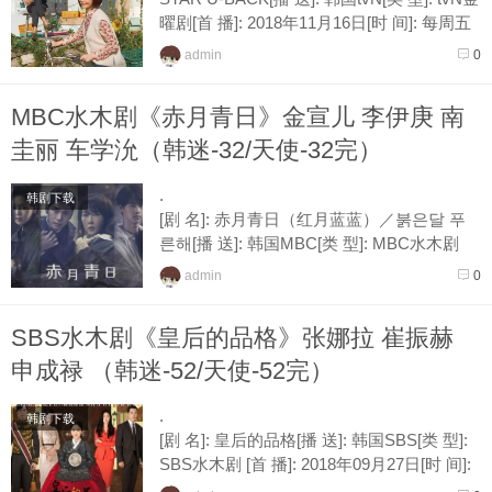
曜剧[首 播]: 2018年11月16日[时 间]: 每周五
晚间11点播放一集 [接 档]: 大林[...
admin
0
MBC水木剧《赤月青日》金宣儿 李伊庚 南
圭丽 车学沇（韩迷-32/天使-32完）
.
韩剧下载
[剧 名]: 赤月青日（红月蓝蓝）／붉은달 푸
른해[播 送]: 韩国MBC[类 型]: MBC水木剧
[首 播]: 2018年11月21日[时 间]: 每周三、四
admin
0
晚间10点各播放一集[接 档]: 我身后的陶斯
[导...
SBS水木剧《皇后的品格》张娜拉 崔振赫
申成禄 （韩迷-52/天使-52完）
.
韩剧下载
[剧 名]: 皇后的品格[播 送]: 韩国SBS[类 型]:
SBS水木剧 [首 播]: 2018年09月27日[时 间]:
每周三、四晚间10点各播放一集[接 档]: 胸外