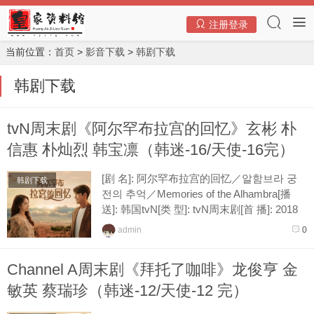
注册登录
当前位置：
首页
>
影音下载
>
韩剧下载
韩剧下载
tvN周末剧《阿尔罕布拉宫的回忆》玄彬 朴
信惠 朴灿烈 韩宝凛（韩迷-16/天使-16完）
[剧 名]: 阿尔罕布拉宫的回忆／알함브라 궁
韩剧下载
전의 추억／Memories of the Alhambra[播
送]: 韩国tvN[类 型]: tvN周末剧[首 播]: 2018
年12月01日[时 间]: 每周六、日晚间9点各
admin
0
播...
Channel A周末剧《拜托了咖啡》龙俊亨 金
敏英 蔡瑞珍（韩迷-12/天使-12 完）