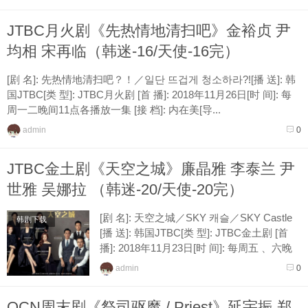
JTBC月火剧《先热情地清扫吧》金裕贞 尹
均相 宋再临（韩迷-16/天使-16完）
[剧 名]: 先热情地清扫吧？！／일단 뜨겁게 청소하라?![播 送]: 韩
国JTBC[类 型]: JTBC月火剧 [首 播]: 2018年11月26日[时 间]: 每
周一二晚间11点各播放一集 [接 档]: 内在美[导...
admin
0
JTBC金土剧《天空之城》廉晶雅 李泰兰 尹
世雅 吴娜拉 （韩迷-20/天使-20完）
[剧 名]: 天空之城／SKY 캐슬／SKY Castle
韩剧下载
[播 送]: 韩国JTBC[类 型]: JTBC金土剧 [首
播]: 2018年11月23日[时 间]: 每周五 、六晚
间11点各播放一集[接 档]: 第三种魅力[导
admin
0
演...
OCN周末剧《祭司驱魔 / Priest》延宇振 郑