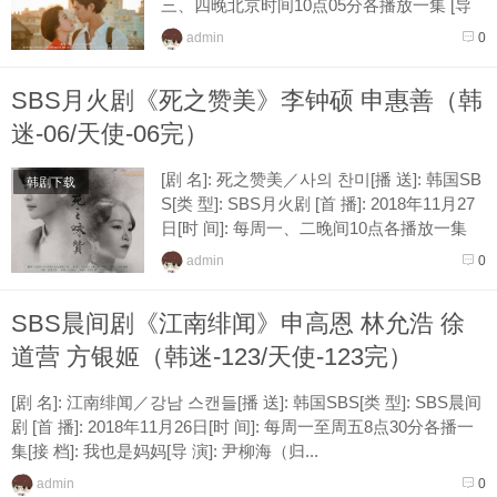
三、四晚北京时间10点05分各播放一集 [导
演]:朴新宇[编 剧]:刘英雅[主 演]:宋...
admin
0
SBS月火剧《死之赞美》李钟硕 申惠善（韩
迷-06/天使-06完）
[剧 名]: 死之赞美／사의 찬미[播 送]: 韩国SB
韩剧下载
S[类 型]: SBS月火剧 [首 播]: 2018年11月27
日[时 间]: 每周一、二晚间10点各播放一集
[接 档]: 狐狸新娘星[导 演]: 朴秀真（当...
admin
0
SBS晨间剧《江南绯闻》申高恩 林允浩 徐
道营 方银姬（韩迷-123/天使-123完）
[剧 名]: 江南绯闻／강남 스캔들[播 送]: 韩国SBS[类 型]: SBS晨间
剧 [首 播]: 2018年11月26日[时 间]: 每周一至周五8点30分各播一
集[接 档]: 我也是妈妈[导 演]: 尹柳海（归...
admin
0