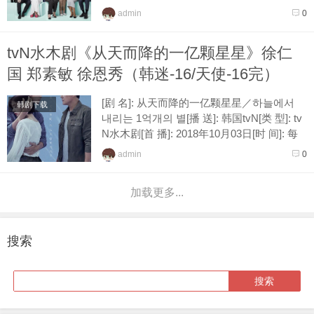
放4集[接 档]: 富家公子 [导 演]:...
admin
0
tvN水木剧《从天而降的一亿颗星星》徐仁
国 郑素敏 徐恩秀（韩迷-16/天使-16完）
[剧 名]: 从天而降的一亿颗星星／하늘에서
韩剧下载
내리는 1억개의 별[播 送]: 韩国tvN[类 型]: tv
N水木剧[首 播]: 2018年10月03日[时 间]: 每
周三、四晚间9点各播放一集[接 档]: 认...
admin
0
加载更多...
搜索