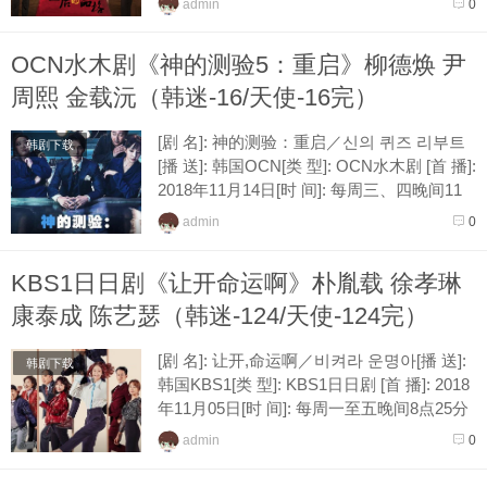
admin
0
科：盗取心脏的医生们[导 演]: 朱...
OCN水木剧《神的测验5：重启》柳德焕 尹
周熙 金载沅（韩迷-16/天使-16完）
[剧 名]: 神的测验：重启／신의 퀴즈 리부트
韩剧下载
[播 送]: 韩国OCN[类 型]: OCN水木剧 [首 播]:
2018年11月14日[时 间]: 每周三、四晚间11
点各播放一集[接 档]: 客：The Guest[导 演...
admin
0
KBS1日日剧《让开命运啊》朴胤载 徐孝琳
康泰成 陈艺瑟（韩迷-124/天使-124完）
[剧 名]: 让开,命运啊／비켜라 운명아[播 送]:
韩剧下载
韩国KBS1[类 型]: KBS1日日剧 [首 播]: 2018
年11月05日[时 间]: 每周一至五晚间8点25分
各播放一集[接 档]: 明日也晴朗[导 演...
admin
0