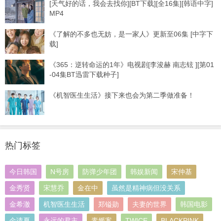
[天气好的话，我会去找你][BT下载][全16集][韩语中字]
MP4
《了解的不多也无妨，是一家人》更新至06集 [中字下
载]
《365：逆转命运的1年》电视剧[李浚赫 南志铉 ][第01
-04集BT迅雷下载种子]
《机智医生生活》接下来也会为第二季做准备！
热门标签
今日韩国
N号房
防弹少年团
韩娱新闻
宋仲基
金秀贤
宋慧乔
金在中
虽然是精神病但没关系
金希澈
机智医生生活
郑镒勋
夫妻的世界
韩国电影
金请夏
永远的君主
素媛案
TWICE
BLACKPINK