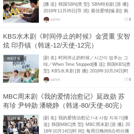
[播 送]: 韩国SBN[类 型]: SBN特别剧 [首 播]:
2018年11月05日[导 演]: 最佳爱情[编 剧]: 购
物王路易[演 员]: 金本 高爱琳 陈龙泰 刘智妍
admin
0
[集...
KBS水木剧《时间停止的时候》金贤重 安智
炫 印乔镇（韩迷-12/天使-12完）
[剧 名]: 时间停止的时候／시간이 멈추는 그
韩剧下载
때／When Time Stopped[播 送]: 韩国KBS[类
型]: KBS水木剧 [首 播]: 2018年10月24日[时
间]: 每周三、四晚间10点各播放一集[导...
admin
0
MBC周末剧《我的爱情治愈记》延政勋 苏
有珍 尹钟勋 潘晓静（韩迷-80/天使-80完）
[剧 名]: 我的爱情治愈记 / 내 사랑 치유기[播
韩剧下载
送]: 韩国MBC[类 型]: MBC周末剧 [首 播]: 20
18年10月14日[时 间]: 每周日晚间8点45分播