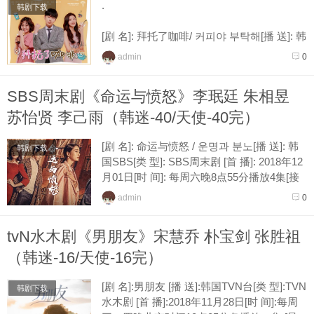
.
韩剧下载
[剧 名]: 拜托了咖啡/ 커피야 부탁해[播 送]: 韩
国Channel A[类 型]: Channel A周末剧[首 播]:
admin
0
2018年12月01日[时 间]: 每周六、周日晚间7
点40分各播放一集 [导 演]: 朴...
SBS周末剧《命运与愤怒》李珉廷 朱相昱
苏怡贤 李己雨（韩迷-40/天使-40完）
[剧 名]: 命运与愤怒 / 운명과 분노[播 送]: 韩
韩剧下载
国SBS[类 型]: SBS周末剧 [首 播]: 2018年12
月01日[时 间]: 每周六晚8点55分播放4集[接
档]: 马小姐，复仇的女神[导 演]: 郑...
admin
0
tvN水木剧《男朋友》宋慧乔 朴宝剑 张胜祖
（韩迷-16/天使-16完）
[剧 名]:男朋友 [播 送]:韩国TVN台[类 型]:TVN
韩剧下载
水木剧 [首 播]:2018年11月28日[时 间]:每周