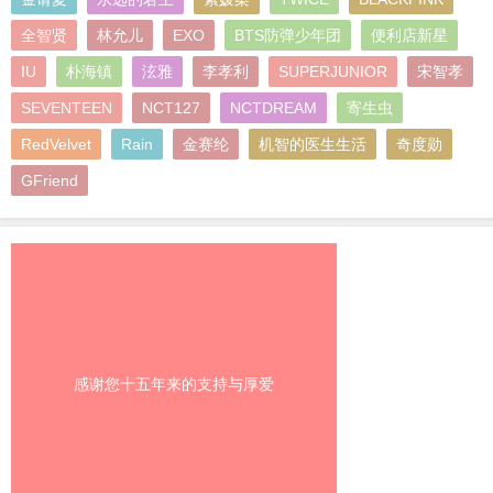
全智贤
林允儿
EXO
BTS防弹少年团
便利店新星
IU
朴海镇
泫雅
李孝利
SUPERJUNIOR
宋智孝
SEVENTEEN
NCT127
NCTDREAM
寄生虫
RedVelvet
Rain
金赛纶
机智的医生生活
奇度勋
GFriend
感谢您十五年来的支持与厚爱