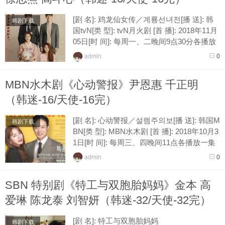
[剧 名]: 鸡龙仙女传／계룡선녀전[播 送]: 韩
韩剧下载
国tvN[类 型]: tvN月火剧 [首 播]: 2018年11月
05日[时 间]: 每周一、二晚间9点30分各播放
一集[接 档]: 百日的郎君[导 演]: 金...
admin
0
MBN水木剧《心动警报》尹恩惠 千正明
（韩迷-16/天使-16完）
[剧 名]: 心动警报／설렘주의보[播 送]: 韩国M
韩剧下载
BN[类 型]: MBN水木剧 [首 播]: 2018年10月3
1日[时 间]: 每周三、四晚间11点各播放一集
[接 档]: 马成的喜悦[导 演]: [编 剧]:...
admin
0
SBN 特别剧《特工与双胞胎妈妈》金本 高
爱琳 陈龙泰 刘智妍（韩迷-32/天使-32完）
[剧 名]: 特工与双胞胎妈妈
韩剧下载