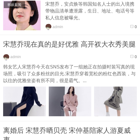
宋慧乔，安贞焕等韩国知名人士的出入境携
韩娱新闻
带物品清单遭泄露，生日、地址、电话号等
私人信息被曝光。
据韩国SBS电视台爆料，曾在仁川机场和金
admin
0
浦机场工作的海关工作人员金某利用职...
宋慧乔现在真的是好优雅 高开衩大衣秀美腿
admin
0
韩女艺人宋慧乔今天在SNS发布了一组她正在拍摄时装写真的现
场照，吸引了众多粉丝的目光.宋慧乔穿着宽松的粉红色西装，与
以往的优雅坐姿有所不同，很是霸气。...
离婚后 宋慧乔晒贝壳 宋仲基陪家人游夏威
夷