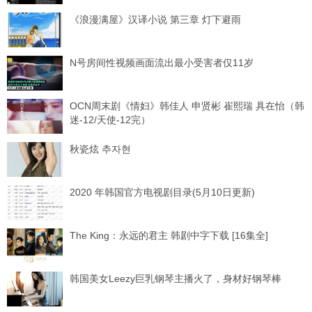
《浪漫满屋》汉译小说 第三章 灯下避雨
N号房间性视频画面流出最小受害者仅11岁
OCN周末剧《情妇》韩佳人 申贤彬 崔熙瑞 具在怡（韩
迷-12/天使-12完）
秋瓷炫 추자현
2020 年韩国官方电视剧目录(5月10日更新)
The King：永远的君主 韩剧中字下载 [16集全]
韩国美女Leezy巨乳钢琴主播火了，身材好钢琴棒