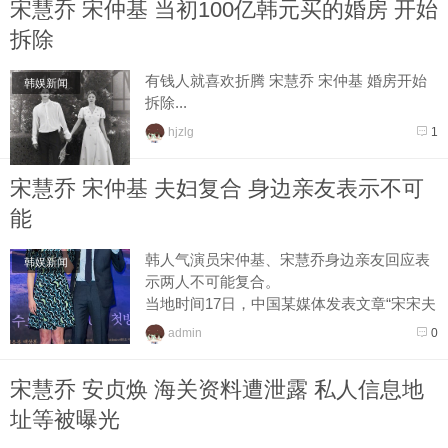
宋慧乔 宋仲基 当初100亿韩元买的婚房 开始
拆除
有钱人就喜欢折腾 宋慧乔 宋仲基 婚房开始
韩娱新闻
拆除...
hjzlg
1
宋慧乔 宋仲基 夫妇复合 身边亲友表示不可
能
韩人气演员宋仲基、宋慧乔身边亲友回应表
韩娱新闻
示两人不可能复合。
当地时间17日，中国某媒体发表文章“宋宋夫
妇疑复合，宋慧乔再戴婚戒”，引发复合传
admin
0
闻。据报道称，宋慧乔今年7月与宋...
宋慧乔 安贞焕 海关资料遭泄露 私人信息地
址等被曝光