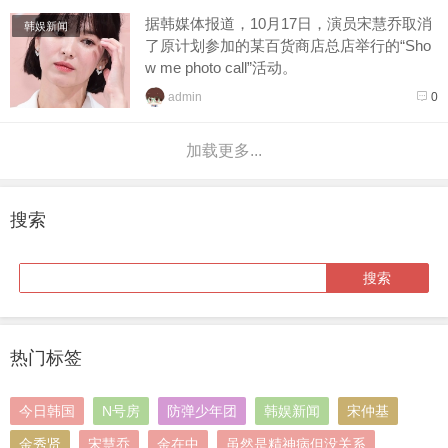
据韩媒体报道，10月17日，演员宋慧乔取消
韩娱新闻
了原计划参加的某百货商店总店举行的“Sho
w me photo call”活动。
主办方表示：“由于演艺界突如其来的噩
admin
0
耗，预计17日的拍照活动将取...
加载更多...
搜索
热门标签
今日韩国
N号房
防弹少年团
韩娱新闻
宋仲基
金秀贤
宋慧乔
金在中
虽然是精神病但没关系