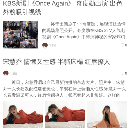
KBS新剧《Once Again》 奇度勋出演 出色
外貌吸引视线
终于出新剧了~~奇度勋，展现演技热情
韩娱新闻
的现场剧照公开。奇度勋在KBS 2TV人气电
视剧《Once Again》中饰演神秘的宋家炸鸡
店打工仔“朴孝新”(音译)，展现了演技热情...
hjzlg
0
宋慧乔 慵懒又性感 半躺床榻 红唇撩人
hjzlg
0
近日，宋慧乔晒出自己最新拍摄的杂志大片。照片中，宋慧
乔一头长卷发配红唇雀斑妆，半躺在床上慵懒又性感.宋慧乔一头
长卷发温柔可人，红唇性感撩人，状态看起来非常好。这样的
乔...