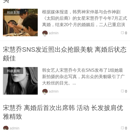
根据媒体报道，韩男神宋仲基与合作神剧
韩娱新闻
《太阳的后裔》的女星宋慧乔于今年7月正式
离婚，结束20个月的婚姻后，二人已重启演
艺活动。
admin
0
早前忙与女星金泰璃合拍新片《胜利号》的
宋仲...
宋慧乔SNS发近照出众抢眼美貌 离婚后状态
颇佳
韩女艺人宋慧乔今天在SNS发布了1组她最
韩娱新闻
新拍摄的杂志写真，其出众的美貌吸引了广
大粉丝的目光。...
admin
0
宋慧乔 离婚后首次出席韩 活动 长发披肩优
雅精致
admin
0