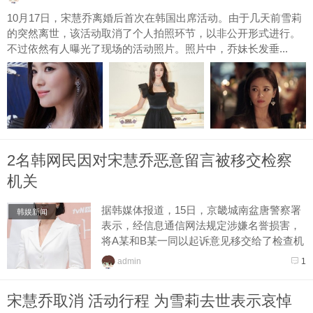
10月17日，宋慧乔离婚后首次在韩国出席活动。由于几天前雪莉
的突然离世，该活动取消了个人拍照环节，以非公开形式进行。
不过依然有人曝光了现场的活动照片。照片中，乔妹长发垂...
2名韩网民因对宋慧乔恶意留言被移交检察
机关
据韩媒体报道，15日，京畿城南盆唐警察署
韩娱新闻
表示，经信息通信网法规定涉嫌名誉损害，
将A某和B某一同以起诉意见移交给了检查机
关。今年6月A某在自己博客上上传了有关宋
admin
1
慧乔和宋仲基[微...
宋慧乔取消 活动行程 为雪莉去世表示哀悼