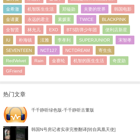
金希澈
机智医生生活
郑镒勋
夫妻的世界
韩国电影
金请夏
永远的君主
素媛案
TWICE
BLACKPINK
全智贤
林允儿
EXO
BTS防弹少年团
便利店新星
IU
朴海镇
泫雅
李孝利
SUPERJUNIOR
宋智孝
SEVENTEEN
NCT127
NCTDREAM
寄生虫
RedVelvet
Rain
金赛纶
机智的医生生活
奇度勋
GFriend
热门文章
千千静听绿色版-千千静听古董版
韩国N号房记者实录完整翻译[转自凤凰天使]