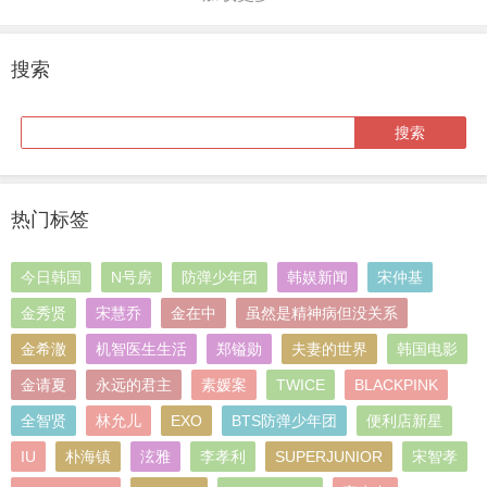
搜索
热门标签
今日韩国
N号房
防弹少年团
韩娱新闻
宋仲基
金秀贤
宋慧乔
金在中
虽然是精神病但没关系
金希澈
机智医生生活
郑镒勋
夫妻的世界
韩国电影
金请夏
永远的君主
素媛案
TWICE
BLACKPINK
全智贤
林允儿
EXO
BTS防弹少年团
便利店新星
IU
朴海镇
泫雅
李孝利
SUPERJUNIOR
宋智孝