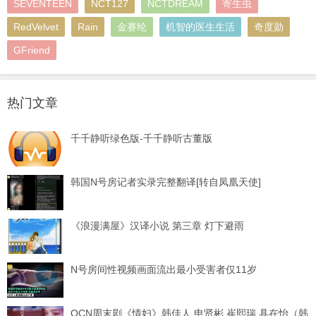
SEVENTEEN
NCT127
NCTDREAM
寄生虫
RedVelvet
Rain
金赛纶
机智的医生生活
奇度勋
GFriend
热门文章
千千静听绿色版-千千静听古董版
韩国N号房记者实录完整翻译[转自凤凰天使]
《浪漫满屋》汉译小说 第三章 灯下避雨
N号房间性视频画面流出最小受害者仅11岁
OCN周末剧《情妇》韩佳人 申贤彬 崔熙瑞 具在怡（韩