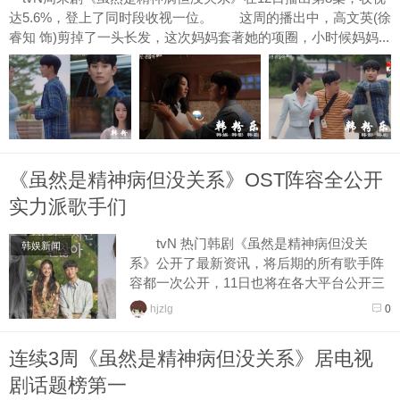
达5.6%，登上了同时段收视一位。 这周的播出中，高文英(徐
睿知 饰)剪掉了一头长发，这次妈妈套著她的项圈，小时候妈妈...
《虽然是精神病但没关系》OST阵容全公开
实力派歌手们
tvN 热门韩剧《虽然是精神病但没关
韩娱新闻
系》公开了最新资讯，将后期的所有歌手阵
容都一次公开，11日也将在各大平台公开三
首歌曲，引发剧迷们的关注与讨论。 第
hjzlg
0
一张特别专辑的三...
连续3周《虽然是精神病但没关系》居电视
剧话题榜第一