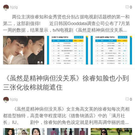
hjzlg
0
两位主演徐睿知和金秀贤也分别占据电视剧话题榜的第一和
第二，这部剧值得! 近日韩国Gooddata调查公司公布了7月第
一周的数据，结果显示，tvN电视剧《虽然是精神病但没关系...
《虽然是精神病但没关系》徐睿知脸也小到
三张化妆棉就能遮住
hjzlg
0
《虽然是精神病但没关系》女主角高文英的徐睿知每次亮相
都造型独特，高贵奢华程度堪比《德鲁纳酒店》中的「满月社
长」IU。 剧中，徐睿知的角色设定就是利用高调华丽的造...