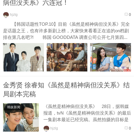
病但没关系》六连冠！
hjzlg
0
【韩国话题性TOP.10】目前《虽然是精神病但没关系》完全
是话题之王，也有许多新剧上榜，大家快来看看正在追的on档剧
排在第几名吧?! 韩国 GOODDATA 调查公司公开七月第四...
金秀贤 徐睿知《虽然是精神病但没关系》结
局剧本完稿
《虽然是精神病但没关系》 28日，据韩媒
韩娱新闻
报道，tvN《虽然是精神病但没关系》的最后
一集剧本最近已经完稿。虽然拍摄的目标是
这周结束，但是最近梅雨造成的坏天气可能
hjzlg
0
会改变计划。...