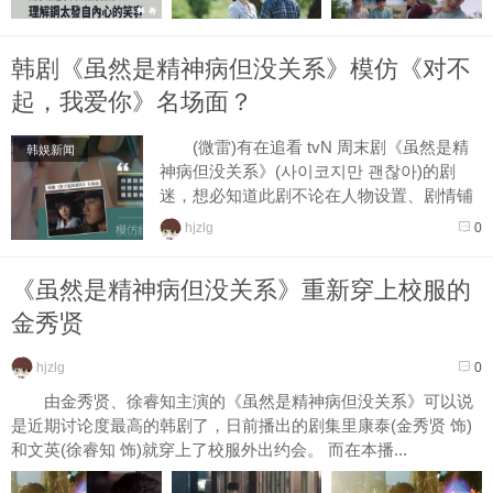
韩剧《虽然是精神病但没关系》模仿《对不
起，我爱你》名场面？
(微雷)有在追看 tvN 周末剧《虽然是精
韩娱新闻
神病但没关系》(사이코지만 괜찮아)的剧
迷，想必知道此剧不论在人物设置、剧情铺
陈，甚至连场景道具摆设，都充满著编剧背
hjzlg
0
后埋下透露剧情...
《虽然是精神病但没关系》重新穿上校服的
金秀贤
hjzlg
0
由金秀贤、徐睿知主演的《虽然是精神病但没关系》可以说
是近期讨论度最高的韩剧了，日前播出的剧集里康泰(金秀贤 饰)
和文英(徐睿知 饰)就穿上了校服外出约会。 而在本播...