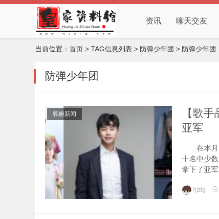
资讯
聊天交友
当前位置：
首页
> TAG信息列表 > 防弹少年团 > 防弹少年团
防弹少年团
【歌手
韩娱新闻
亚军
在本月的歌手
十名中少数
拿下了亚军
hjzlg