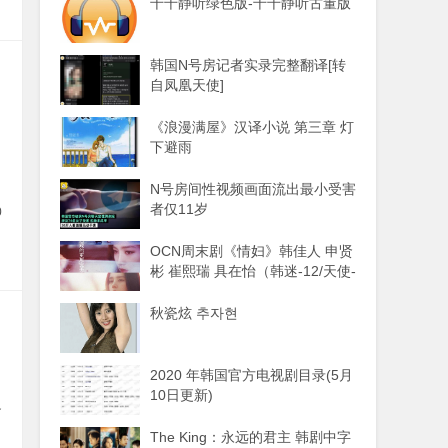
千千静听绿色版-千千静听古董版
韩国N号房记者实录完整翻译[转
自凤凰天使]
《浪漫满屋》汉译小说 第三章 灯
下避雨
N号房间性视频画面流出最小受害
者仅11岁
0
OCN周末剧《情妇》韩佳人 申贤
彬 崔熙瑞 具在怡（韩迷-12/天使-
12完）
秋瓷炫 추자현
2020 年韩国官方电视剧目录(5月
10日更新)
界
The King：永远的君主 韩剧中字