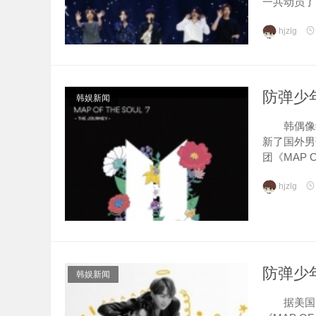
一共动员了75
hjzlg
防弹少
韩娱新闻
韩偶像组合防
新了国外男
团《MAP OF 
hjzlg
防弹少年
韩娱新闻
据美国当地