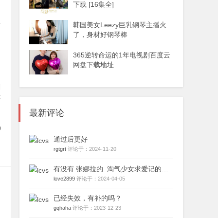
下载 [16集全]
1
韩国美女Leezy巨乳钢琴主播火
了，身材好钢琴棒
365逆转命运的1年电视剧百度云
网盘下载地址
刷
年
最新评论
0
通过后更好
rgtgrt
评论于：2024-11-20
有没有 张娜拉的 淘气少女求爱记的OST原声带 求资源
love2899
评论于：2024-04-05
已经失效，有补的吗？
gqhaha
评论于：2023-12-23