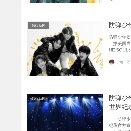
防弹少年团
韩娱新闻
防弹少年团 
据美国当地时
HE SOUL :
hjzlg
防弹少
韩娱新闻
世界纪
防弹少年
纪录官方宣布，