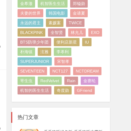
金希澈
机智医生生活
郑镒勋
夫妻的世界
韩国电影
金请夏
永远的君主
素媛案
TWICE
BLACKPINK
全智贤
林允儿
EXO
BTS防弹少年团
便利店新星
IU
0
朴海镇
泫雅
李孝利
SUPERJUNIOR
宋智孝
SEVENTEEN
NCT127
NCTDREAM
寄生虫
RedVelvet
Rain
金赛纶
机智的医生生活
奇度勋
GFriend
热门文章
0