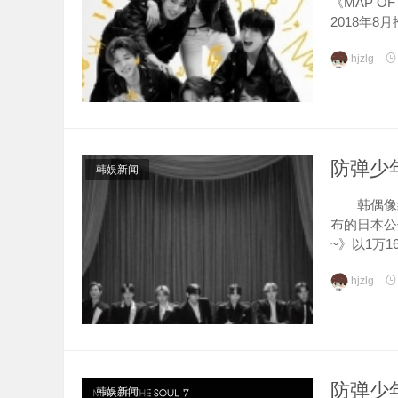
《MAP OF
2018年8月
hjzlg
防弹少
韩娱新闻
韩偶像组
布的日本公信榜
~》以1万1
hjzlg
防弹少
韩娱新闻