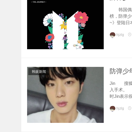
韩国偶像
榜，防弹少年团
~》登陆日
hjzlg
防弹少
韩娱新闻
Jin 搜
入手术。 
时Jin表示
hjzlg