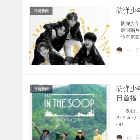
防弹少
韩娱新闻
防弹少年团
韩国唱片销
一位至第四百
hjzlg
防弹少年
韩娱新闻
日首播
28日，JT
BTS ver
OP...
hjzlg