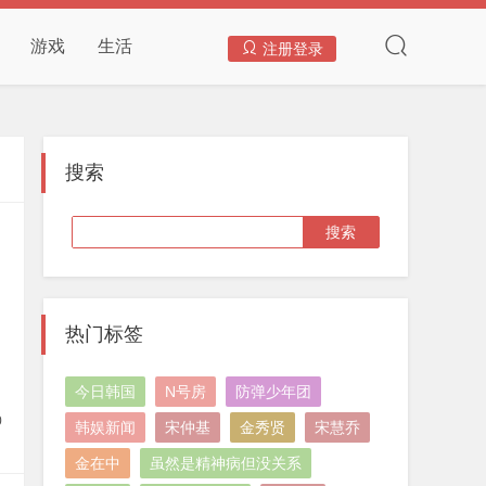
游戏
生活
注册登录
搜索
热门标签
今日韩国
N号房
防弹少年团
0
韩娱新闻
宋仲基
金秀贤
宋慧乔
金在中
虽然是精神病但没关系