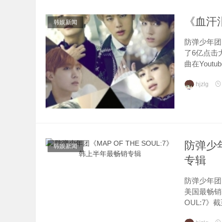
《血汗泪
韩娱新闻
防弹少年团
了6亿点击大
曲在Youtu
hjzlg
防弹少年
韩娱新闻
专辑
防弹少年团 
美国最畅销
OUL:7》截