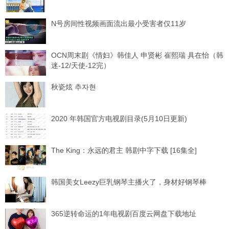
N号房间性视频画面流出最小受害者仅11岁
OCN周末剧《情妇》韩佳人 申贤彬 崔熙瑞 具在怡（韩
迷-12/天使-12完）
秋瓷炫 추자현
2020 年韩国官方电视剧目录(5月10日更新)
The King：永远的君主 韩剧中字下载 [16集全]
韩国美女Leezy巨乳钢琴主播火了，身材好钢琴棒
365逆转命运的1年电视剧百度云网盘下载地址