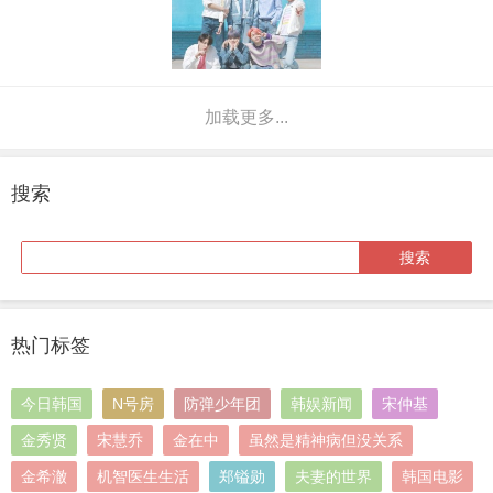
加载更多...
搜索
热门标签
今日韩国
N号房
防弹少年团
韩娱新闻
宋仲基
金秀贤
宋慧乔
金在中
虽然是精神病但没关系
金希澈
机智医生生活
郑镒勋
夫妻的世界
韩国电影