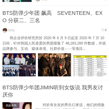
报告，其中...
BTS防弹少年团 飙高 SEVENTEEN、EX
O 分获二、三名
hjzlg
0
韩企业评价研究所於 2020 年 6 月 9 日起至 2020 年 7 月 10
日间，针对韩国人民喜爱的男团搜集了 48,283,289 件数据，并就
品牌参与、互动、媒体表现、社群价值⋯⋯等项目...
BTS防弹少年团JIMIN听到女饭说 我男友讨
厌你
对於有女友的男生们来说，他们的情敌
韩娱新闻