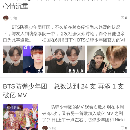
心情沉重
hjzlg
0
BTS防弹少年团柾国，不久前在肺炎疫情尚未趋缓的状况
下，与友人到访梨泰院一带，引发社会大众讨论，而今日他也亲
口为此事道歉。 柾国在6月6日下午BTS防弹少年团官方的Vli
ve...
BTS防弹少年团 总数达到 24 支 再添 1 支
破亿 MV
防弹少年团的MV 观看次数才刚在本周
韩娱新闻
破8亿次，又有另一首歌加入破亿 MV 之列
了(7 日)上午十点左右，防弹少年团和 Nicki
Minaj 合作的 “IDOL” MV 观看次数跨越了...
hjzlg
0