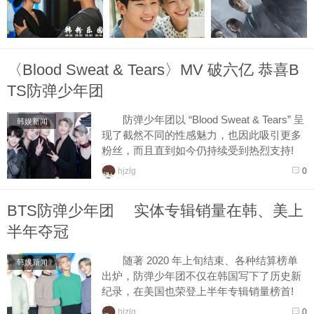
〈Blood Sweat & Tears〉MV 破六亿 恭喜B
TS防弹少年团
防弹少年团以 “Blood Sweat & Tears” 呈
韩娱新闻
现了截然不同的性感魅力，也因此吸引更多
粉丝，而且直到如今仍持续受到热烈支持!
在(12 日)凌晨四点左右时，防弹少年...
hjzlg
0
BTS防弹少年团 实体专辑销量在韩、美上
半年夺冠
随著 2020 年上旬结束、各种结算榜单
韩娱新闻
出炉，防弹少年团不仅在韩国写下了历史新
纪录，在美国也荣登上半年专辑销量榜首!
Nielsen Music 本周公布了美国的音乐市场
hjzlg
0