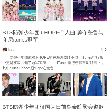
BTS防弹少年团J-HOPE个人曲 勇夺秘鲁与
印尼itunes冠军
hjzlg
0
防弹少年团成员J-HOPE的在海外成绩不俗，iTunes排行榜
中更是双双占领了冠军宝座。 iTunes排行榜截至6月7日止，
其中“Just Dance”跟“Ego”在秘鲁...
BTS防弹少年团柾国为日前梨泰院聚会道歉