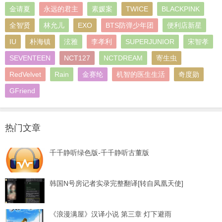
金请夏
永远的君主
素媛案
TWICE
BLACKPINK
全智贤
林允儿
EXO
BTS防弹少年团
便利店新星
IU
朴海镇
泫雅
李孝利
SUPERJUNIOR
宋智孝
SEVENTEEN
NCT127
NCTDREAM
寄生虫
RedVelvet
Rain
金赛纶
机智的医生生活
奇度勋
GFriend
热门文章
千千静听绿色版-千千静听古董版
韩国N号房记者实录完整翻译[转自凤凰天使]
《浪漫满屋》汉译小说 第三章 灯下避雨