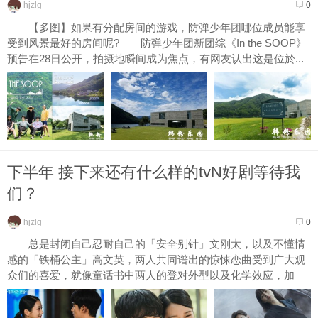
hjzlg
0
【多图】如果有分配房间的游戏，防弹少年团哪位成员能享
受到风景最好的房间呢? 防弹少年团新团综《In the SOOP》
预告在28日公开，拍摄地瞬间成为焦点，有网友认出这是位於...
下半年 接下来还有什么样的tvN好剧等待我
们？
hjzlg
0
总是封闭自己忍耐自己的「安全别针」文刚太，以及不懂情
感的「铁桶公主」高文英，两人共同谱出的惊悚恋曲受到广大观
众们的喜爱，就像童话书中两人的登对外型以及化学效应，加
上...