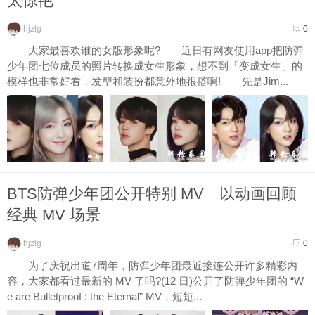
太惊艳
hjzlg
0
大家最喜欢谁的女版形象呢? 近日有网友使用app把防弹
少年团七位成员的照片转换成女生形象，想不到「变成女生」的
模样也非常好看，发型和装扮都意外地很搭啊! 先是Jim...
BTS防弹少年团公开特别 MV 以动画回顾
经典 MV 场景
hjzlg
0
为了庆祝出道7周年，防弹少年团最近接连公开许多精彩内
容，大家都看过最新的 MV 了吗?(12 日)公开了防弹少年团的 “W
e are Bulletproof : the Eternal” MV，短短...