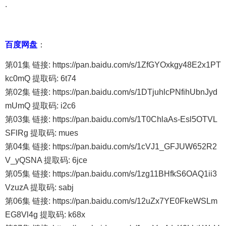
.
百度网盘
：
第01集 链接: https://pan.baidu.com/s/1ZfGYOxkgy48E2x1PT
kc0mQ 提取码: 6t74
第02集 链接: https://pan.baidu.com/s/1DTjuhlcPNfihUbnJyd
mUmQ 提取码: i2c6
第03集 链接: https://pan.baidu.com/s/1T0ChlaAs-Esl5OTVL
SFlRg 提取码: mues
第04集 链接: https://pan.baidu.com/s/1cVJ1_GFJUW652R2
V_yQSNA 提取码: 6jce
第05集 链接: https://pan.baidu.com/s/1zg11BHfkS6OAQ1ii3
VzuzA 提取码: sabj
第06集 链接: https://pan.baidu.com/s/12uZx7YE0FkeWSLm
EG8Vl4g 提取码: k68x