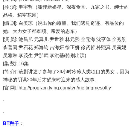
[导 演]: 申宇哲（狐狸新娘星、深夜食堂、九家之书、绅士的
品格、秘密花园）
[编 剧]: 白美琼（说出你的愿望、我们遇见奇迹、有品位的
她、大力女子都奉顺、亲爱的恩东）
[演 员]: 池昌旭 元真儿 尹世雅 林元熙 金元海 沈亨倬 全秀景
崔普闵 尹石花 郑海钧 吉海妍 徐正妍 徐贤哲 朴熙真 吴荷妮
吴雅琳 李茂生 尹那武 李洪基(特别出演)
[集 数]: 16集
[简 介]: 该剧讲述了参与了24小时冷冻人类项目的男女，因为
神秘的阴谋20年后才醒来时迎来的感人故事。
[官 网]: http://program.tving.com/tvn/meltingmesoftly
.
.
BT种子
：