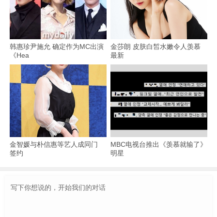
韩惠珍尹施允 确定作为MC出演
金莎朗 皮肤白皙水嫩令人羡慕
《Hea
最新
金智媛与朴信惠等艺人成同门
MBC电视台推出《羡慕就输了》
签约
明星