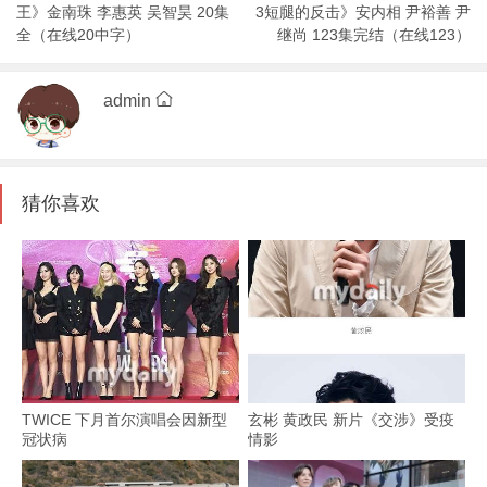
王》金南珠 李惠英 吴智昊 20集
3短腿的反击》安内相 尹裕善 尹
全（在线20中字）
继尚 123集完结（在线123）
admin
猜你喜欢
TWICE 下月首尔演唱会因新型
玄彬 黄政民 新片《交涉》受疫
冠状病
情影