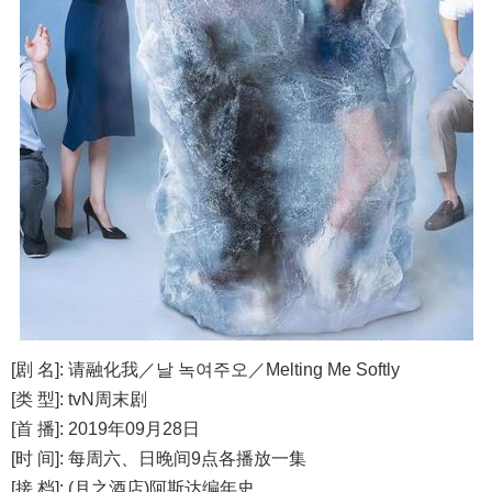
[剧 名]: 请融化我／날 녹여주오／Melting Me Softly
[类 型]: tvN周末剧
[首 播]: 2019年09月28日
[时 间]: 每周六、日晚间9点各播放一集
[接 档]: (月之酒店)阿斯达编年史