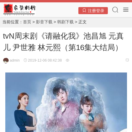
注册登录
当前位置：
首页
>
影音下载
>
韩剧下载
> 正文
tvN周末剧《请融化我》池昌旭 元真
儿 尹世雅 林元熙（第16集大结局）
admin
2019-12-06 08:42:38