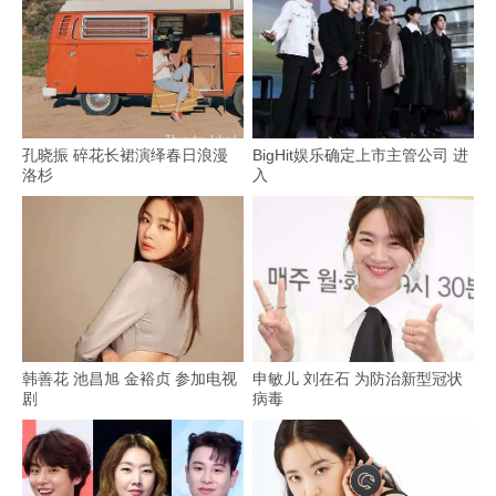
孔晓振 碎花长裙演绎春日浪漫
BigHit娱乐确定上市主管公司 进
洛杉
入
韩善花 池昌旭 金裕贞 参加电视
申敏儿 刘在石 为防治新型冠状
剧
病毒