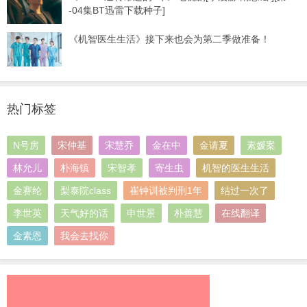
-04集BT迅雷下载种子]
《机智医生生活》接下来也会为第二季做准备！
热门标签
N号房
宋仲基
宋慧乔
金在中
金请夏
素媛案
林允儿
朴海镇
宋智孝
寄生虫
机智的医生生活
金赛纶
梨泰院class
崔钟训被判刑1年
结过一次了
李世英
天气好的话
申世景
朴善慧
在线翻译
金素恩
我会去找你