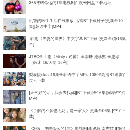
365逆转命运的1年电视剧百度云网盘下载地址
机智的医生生活在线播放-迅雷BT下载种子[更新至10
集][韩语中字]MP4
韩剧《夫妻的世界》中文字幕 BT下载 [更新至/第16集
全]
JTBC金土剧《Misty / 迷雾》金南珠 池珍熙 全惠珍
（韩迷-16/天使-16完）
梨泰院class16集全韩语中字MP4-1080P高清BT迅雷百
度云下载
[天气好的话，我会去找你][BT下载][全16集][韩语中字]
MP4
《了解的不多也无妨，是一家人》更新至06集 [中字下
载]
《365：逆转命运的1年》电视剧[李浚赫 南志铉 ][第01