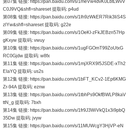
第07集 链接: https://pan.baidu.com/s/1meVw4dvK0LbtLWvV
C0J9VQ&shfl=shareset 提取码: p4ud
第08集 链接: https://pan.baidu.com/s/1Ih9zWkER7Rik3IiS4S
zlYw&shfl=shareset 提取码: g22e
第09集 链接: https://pan.baidu.com/s/1OeKI-zFkJEBzn57Hp
gKxyw 提取码: vwuy
第10集 链接: https://pan.baidu.com/s/1ugFGOmT99ZoUtxG
RC0Gjdw 提取码: w8fx
第11集 链接: https://pan.baidu.com/s/1mjXRX9I5JSDE-xTh2
EIaYQ 提取码: us2s
第12集 链接: https://pan.baidu.com/s/1bFT_KCv2-1Ep6KMG
Zr-94A 提取码: eznw
第13集 链接: https://pan.baidu.com/s/1tbhPs9OkfBWLP8kaV
ttN_g 提取码: 7bxh
第14集 链接: https://pan.baidu.com/s/1fr9J3WiVkQ1x3i9pbQ
35Dw 提取码: jvyw
第15集 链接: https://pan.baidu.com/s/11MUWcgY3HjVP-eN