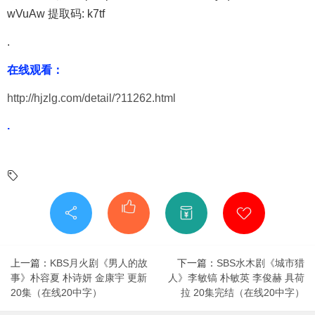
wVuAw 提取码: k7tf
.
在线观看：
http://hjzlg.com/detail/?11262.html
.
上一篇：
KBS月火剧《男人的故
下一篇：
SBS水木剧《城市猎
事》朴容夏 朴诗妍 金康宇 更新
人》李敏镐 朴敏英 李俊赫 具荷
20集（在线20中字）
拉 20集完结（在线20中字）