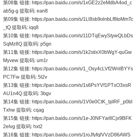
第08集 链接: https://pan.baidu.com/s/1xGE2z2eMdbA4od_c
ab5g-g 提取码: ean8
第09集 链接: https://pan.baidu.com/s/1Ll8sb9olnbLf8toMmTc
_tQ 提取码: iqq8
第10集 链接: https://pan.baidu.com/s/11DTqEwyStywQLbDs
SqMz8Q 提取码: p5gn
第11集 链接: https://pan.baidu.com/s/1k2stixX0bWgY-quGw
Myvew 提取码: um1r
第12集 链接: https://pan.baidu.com/s/1_Osy4cLVf2WnlBYYs
PC7Fw 提取码: 5t2v
第13集 链接: https://pan.baidu.com/s/1s6PsYVf1PTxO3xsR
AU1n4Q 提取码: 3bgv
第14集 链接: https://pan.baidu.com/s/1V0e0CtK_lpIRF_p0bI
Txhw 提取码: cqag
第15集 链接: https://pan.baidu.com/s/1e-J0NFYar8Cjx9BFK
2eIvg 提取码: hxt2
第16集 链接: https://pan.baidu.com/s/1roJfyfqIVVzD86AWS