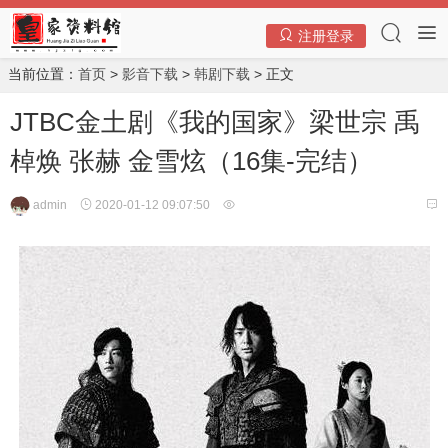
注册登录
当前位置：
首页
>
影音下载
>
韩剧下载
> 正文
JTBC金土剧《我的国家》梁世宗 禹
棹焕 张赫 金雪炫（16集-完结）
admin
2020-01-12 09:07:50