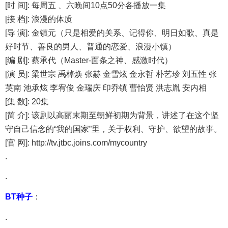
[时 间]: 每周五 、六晚间10点50分各播放一集
[接 档]: 浪漫的体质
[导 演]: 金镇元（只是相爱的关系、记得你、明日如歌、真是
好时节、善良的男人、普通的恋爱、浪漫小镇）
[编 剧]: 蔡承代（Master-面条之神、感激时代）
[演 员]: 梁世宗 禹棹焕 张赫 金雪炫 金永哲 朴艺珍 刘五性 张
英南 池承炫 李宥俊 金瑞庆 印乔镇 曹怡贤 洪志胤 安内相
[集 数]: 20集
[简 介]: 该剧以高丽末期至朝鲜初期为背景，讲述了在这个坚
守自己信念的“我的国家”里，关于权利、守护、欲望的故事。
[官 网]: http://tv.jtbc.joins.com/mycountry
.
.
BT种子
：
.