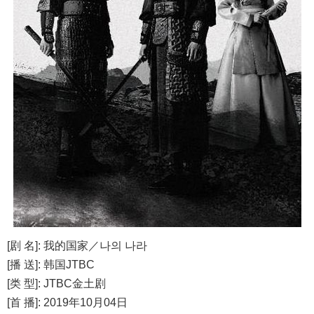
[剧 名]: 我的国家／나의 나라
[播 送]: 韩国JTBC
[类 型]: JTBC金土剧
[首 播]: 2019年10月04日