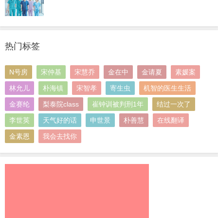
热门标签
N号房
宋仲基
宋慧乔
金在中
金请夏
素媛案
林允儿
朴海镇
宋智孝
寄生虫
机智的医生生活
金赛纶
梨泰院class
崔钟训被判刑1年
结过一次了
李世英
天气好的话
申世景
朴善慧
在线翻译
金素恩
我会去找你