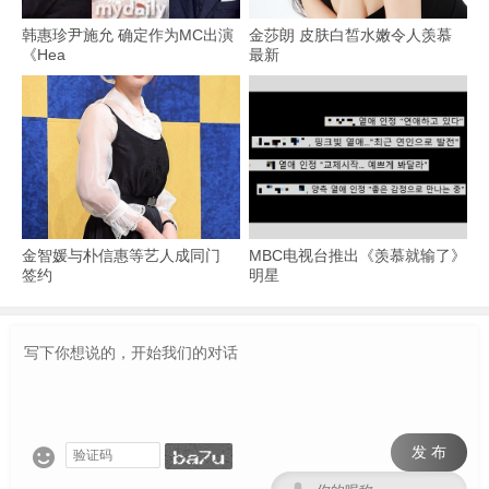
韩惠珍尹施允 确定作为MC出演
金莎朗 皮肤白皙水嫩令人羡慕
《Hea
最新
金智媛与朴信惠等艺人成同门
MBC电视台推出《羡慕就输了》
签约
明星
发 布
