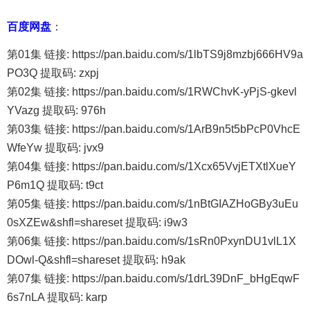
百度网盘
：
第01集 链接: https://pan.baidu.com/s/1lbTS9j8mzbj666HV9a
PO3Q 提取码: zxpj
第02集 链接: https://pan.baidu.com/s/1RWChvK-yPjS-gkevl
YVazg 提取码: 976h
第03集 链接: https://pan.baidu.com/s/1ArB9n5t5bPcP0VhcE
WfeYw 提取码: jvx9
第04集 链接: https://pan.baidu.com/s/1Xcx65VvjETXtlXueY
P6m1Q 提取码: t9ct
第05集 链接: https://pan.baidu.com/s/1nBtGIAZHoGBy3uEu
0sXZEw&shfl=shareset 提取码: i9w3
第06集 链接: https://pan.baidu.com/s/1sRn0PxynDU1vlL1X
DOwl-Q&shfl=shareset 提取码: h9ak
第07集 链接: https://pan.baidu.com/s/1drL39DnF_bHgEqwF
6s7nLA 提取码: karp