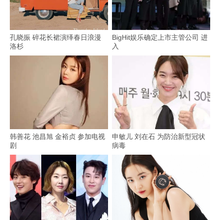
孔晓振 碎花长裙演绎春日浪漫
BigHit娱乐确定上市主管公司 进
洛杉
入
韩善花 池昌旭 金裕贞 参加电视
申敏儿 刘在石 为防治新型冠状
剧
病毒