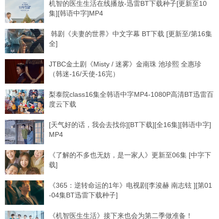
机智的医生生活在线播放-迅雷BT下载种子[更新至10
集][韩语中字]MP4
韩剧《夫妻的世界》中文字幕 BT下载 [更新至/第16集
全]
JTBC金土剧《Misty / 迷雾》金南珠 池珍熙 全惠珍
（韩迷-16/天使-16完）
梨泰院class16集全韩语中字MP4-1080P高清BT迅雷百
度云下载
[天气好的话，我会去找你][BT下载][全16集][韩语中字]
MP4
《了解的不多也无妨，是一家人》更新至06集 [中字下
载]
《365：逆转命运的1年》电视剧[李浚赫 南志铉 ][第01
-04集BT迅雷下载种子]
《机智医生生活》接下来也会为第二季做准备！