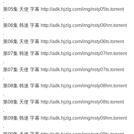
.
第05集 天使 字幕
http://adk.hjzlg.com/img/nsty05ts.torrent
.
第06集 韩迷 字幕
http://adk.hjzlg.com/img/nsty06hm.torrent
.
第06集 天使 字幕
http://adk.hjzlg.com/img/nsty06ts.torrent
第07集 韩迷 字幕
http://adk.hjzlg.com/img/nsty07hm.torrent
.
第07集 天使 字幕
http://adk.hjzlg.com/img/nsty07ts.torrent
.
第08集 韩迷 字幕
http://adk.hjzlg.com/img/nsty08hm.torrent
.
第08集 天使 字幕
http://adk.hjzlg.com/img/nsty08ts.torrent
.
第09集 韩迷 字幕
http://adk.hjzlg.com/img/nsty09hm.torrent
.