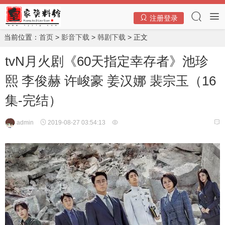
注册登录
当前位置：
首页
>
影音下载
>
韩剧下载
> 正文
tvN月火剧《60天指定幸存者》池珍
熙 李俊赫 许峻豪 姜汉娜 裴宗玉（16
集-完结）
admin
2019-08-27 03:54:13