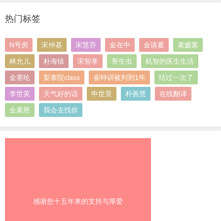
热门标签
N号房
宋仲基
宋慧乔
金在中
金请夏
素媛案
林允儿
朴海镇
宋智孝
寄生虫
机智的医生生活
金赛纶
梨泰院class
崔钟训被判刑1年
结过一次了
李世英
天气好的话
申世景
朴善慧
在线翻译
金素恩
我会去找你
感谢您十五年来的支持与厚爱