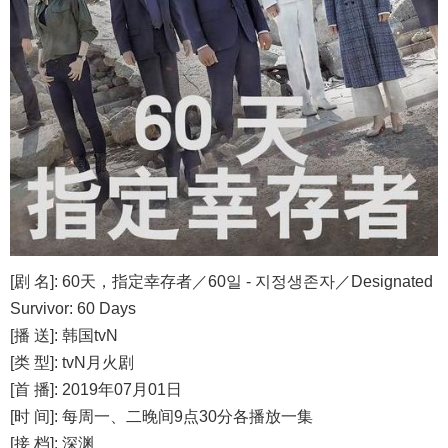
[剧 名]: 60天，指定幸存者／60일 - 지정생존자／Designated
Survivor: 60 Days
[播 送]: 韩国tvN
[类 型]: tvN月火剧
[首 播]: 2019年07月01日
[时 间]: 每周一、二晚间9点30分各播放一集
[接 档]: 深渊