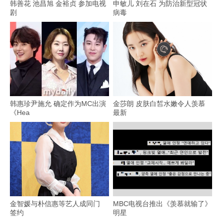
韩善花 池昌旭 金裕贞 参加电视
申敏儿 刘在石 为防治新型冠状
剧
病毒
韩惠珍尹施允 确定作为MC出演
金莎朗 皮肤白皙水嫩令人羡慕
《Hea
最新
金智媛与朴信惠等艺人成同门
MBC电视台推出《羡慕就输了》
签约
明星