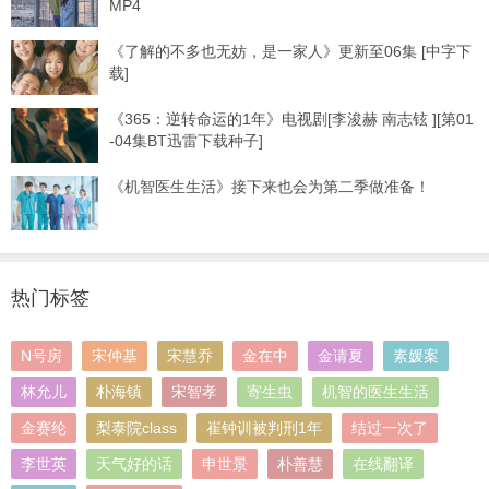
MP4
《了解的不多也无妨，是一家人》更新至06集 [中字下
载]
《365：逆转命运的1年》电视剧[李浚赫 南志铉 ][第01
-04集BT迅雷下载种子]
《机智医生生活》接下来也会为第二季做准备！
热门标签
N号房
宋仲基
宋慧乔
金在中
金请夏
素媛案
林允儿
朴海镇
宋智孝
寄生虫
机智的医生生活
金赛纶
梨泰院class
崔钟训被判刑1年
结过一次了
李世英
天气好的话
申世景
朴善慧
在线翻译