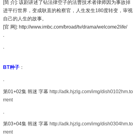
[简 介]: 该剧讲述了钻法律空子的法曹技术者律师因为事故掉
进平行世界，变成耿直的检察官，人生发生180度转变，审视
自己的人生的故事。
[官 网]: http://www.imbc.com/broad/tv/drama/welcome2life/
.
.
BT种子
：
.
第01+02集 韩迷 字幕
http://adk.hjzlg.com/img/dish0102hm.to
rrent
.
第03+04集 韩迷 字幕
http://adk.hjzlg.com/img/dish0304hm.to
rrent