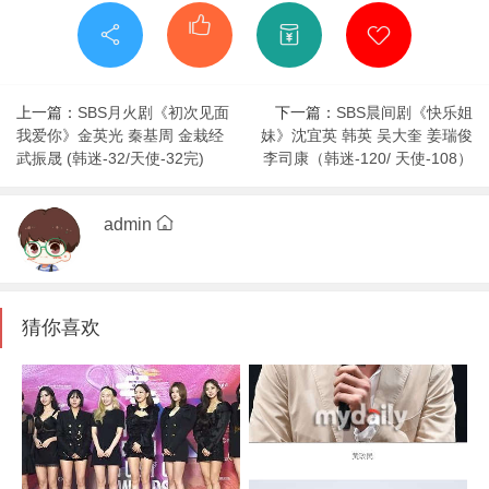
上一篇：
SBS月火剧《初次见面
下一篇：
SBS晨间剧《快乐姐
我爱你》金英光 秦基周 金栽经
妹》沈宜英 韩英 吴大奎 姜瑞俊
武振晟 (韩迷-32/天使-32完)
李司康（韩迷-120/ 天使-108）
admin
猜你喜欢