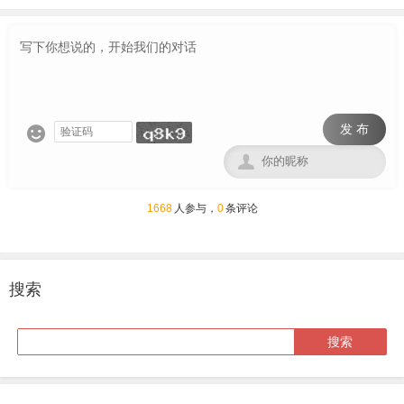
发 布


1668
人参与，
0
条评论
搜索