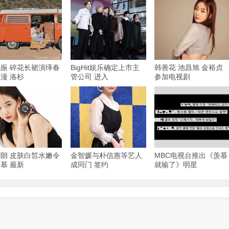
振 碎花长裙演绎春
BigHit娱乐确定上市主
韩善花 池昌旭 金裕贞
漫 洛杉
管公司 进入
参加电视剧
朗 皮肤白皙水嫩令
金智媛与朴信惠等艺人
MBC电视台推出《羡慕
慕 最新
成同门 签约
就输了》明星