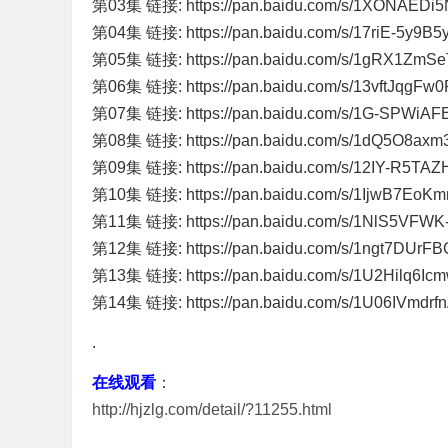
第03集 链接: https://pan.baidu.com/s/1XONAEDi
第04集 链接: https://pan.baidu.com/s/17riE-5y
第05集 链接: https://pan.baidu.com/s/1gRX1ZmS
第06集 链接: https://pan.baidu.com/s/13vftJqgF
第07集 链接: https://pan.baidu.com/s/1G-SPWi
第08集 链接: https://pan.baidu.com/s/1dQ5O8
第09集 链接: https://pan.baidu.com/s/12IY-R5T
第10集 链接: https://pan.baidu.com/s/1IjwB7EoK
第11集 链接: https://pan.baidu.com/s/1NlS5VFW
第12集 链接: https://pan.baidu.com/s/1ngt7DU
第13集 链接: https://pan.baidu.com/s/1U2Hilq6
第14集 链接: https://pan.baidu.com/s/1U06IVmd
.
在线观看
：
http://hjzlg.com/detail/?11255.html