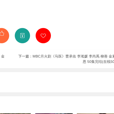
 金
下一篇：
MBC月火剧《马医》曹承佑 李瑤媛 李尚禹 柳善 金
恩 50集完结(在线50