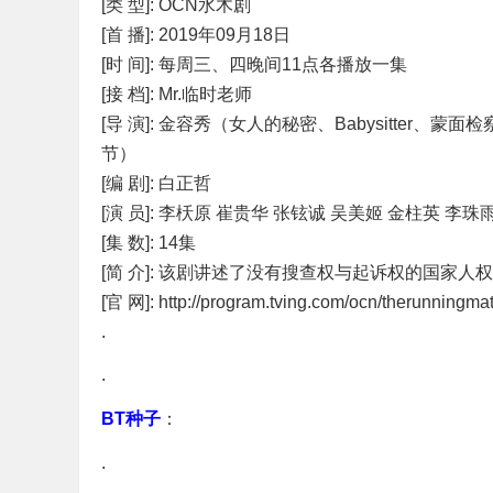
[类 型]: OCN水木剧
[首 播]: 2019年09月18日
[时 间]: 每周三、四晚间11点各播放一集
[接 档]: Mr.临时老师
[导 演]: 金容秀（女人的秘密、Babysitte
节）
[编 剧]: 白正哲
[演 员]: 李枖原 崔贵华 张铉诚 吴美姬 金柱英 李
[集 数]: 14集
[简 介]: 该剧讲述了没有搜查权与起诉权的国家
[官 网]: http://program.tving.com/ocn/therunningma
.
.
BT种子
：
.