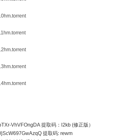
10hm.torrent
11hm.torrent
12hm.torrent
13hm.torrent
14hm.torrent
cd_oTXr-VhVFOngDA 提取码：l2kb (修正版）
gYPWjScW697GwAzqQ 提取码: rewm