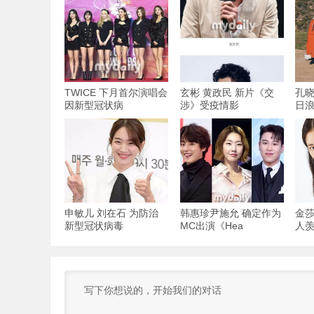
TWICE 下月首尔演唱会
玄彬 黄政民 新片《交
孔晓
因新型冠状病
涉》受疫情影
日浪
申敏儿 刘在石 为防治
韩惠珍尹施允 确定作为
金莎
新型冠状病毒
MC出演《Hea
人羡