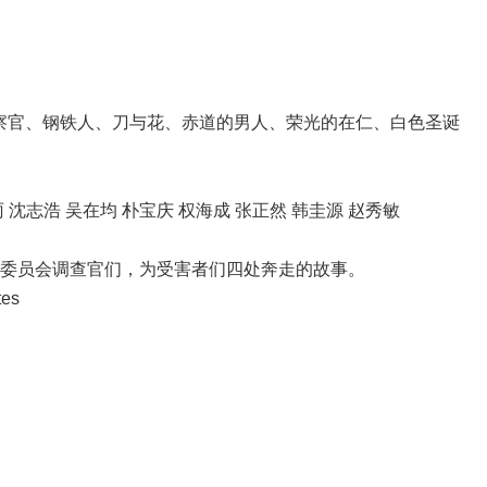
r、蒙面检察官、钢铁人、刀与花、赤道的男人、荣光的在仁、白色圣诞
珠雨 沈志浩 吴在均 朴宝庆 权海成 张正然 韩圭源 赵秀敏
人权委员会调查官们，为受害者们四处奔走的故事。
tes