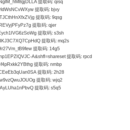
5NgIM_hM8gjDLLA 提取码: qisq
9B5yIdWsNCvWXyw 提取码: bjvy
eTJCthHnXfxZVjg 提取码: 9qsg
w0REVyjPFyPz7g 提取码: qjer
AFEych1lVG6zSoWg 提取码: s3sh
axm3KJ3C7XQ7CpHdQ 提取码: mq2s
AZHr27Vm_tB9few 提取码: 14g5
mnp1EPZlQVJC-A&shfl=shareset 提取码: rpcd
K-f4pRxkk2YBthg 提取码: nmbp
rFBCEeEb3qUan0SA 提取码: 2h28
Icmw9vzQwuJOUOg 提取码: wjq2
rfnAyLUha1nPbvQ 提取码: s5q5