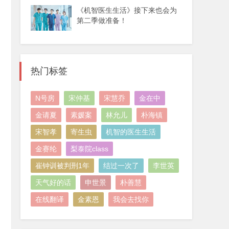
《机智医生生活》接下来也会为
第二季做准备！
热门标签
N号房
宋仲基
宋慧乔
金在中
金请夏
素媛案
林允儿
朴海镇
宋智孝
寄生虫
机智的医生生活
金赛纶
梨泰院class
崔钟训被判刑1年
结过一次了
李世英
天气好的话
申世景
朴善慧
在线翻译
金素恩
我会去找你