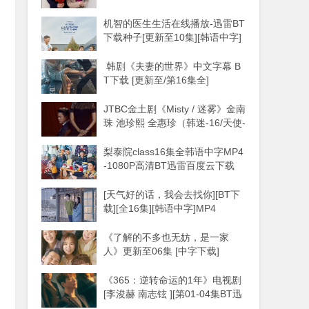
机智的医生生活在线播放-迅雷BT
下载种子[更新至10集][韩语中字]
MP4
韩剧《夫妻的世界》中文字幕 B
T下载 [更新至/第16集全]
JTBC金土剧《Misty / 迷雾》金南
珠 池珍熙 全惠珍（韩迷-16/天使-
16完）
梨泰院class16集全韩语中字MP4
-1080P高清BT迅雷百度云下载
[天气好的话，我会去找你][BT下
载][全16集][韩语中字]MP4
《了解的不多也无妨，是一家
人》更新至06集 [中字下载]
《365：逆转命运的1年》电视剧
[李浚赫 南志铉 ][第01-04集BT迅
雷下载种子]