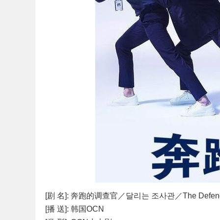
[剧 名]: 奔跑的调查官／달리는 조사관／The Defender:
[播 送]: 韩国OCN