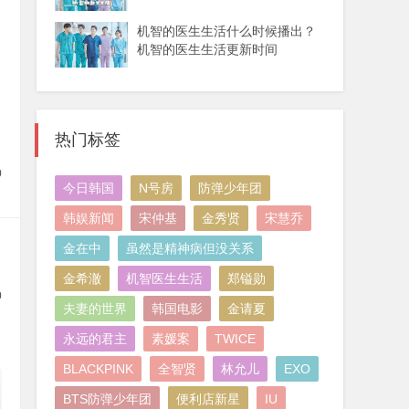
机智的医生生活什么时候播出？
机智的医生生活更新时间
热门标签
0
今日韩国
N号房
防弹少年团
韩娱新闻
宋仲基
金秀贤
宋慧乔
金在中
虽然是精神病但没关系
金希澈
机智医生生活
郑镒勋
0
夫妻的世界
韩国电影
金请夏
永远的君主
素媛案
TWICE
BLACKPINK
全智贤
林允儿
EXO
BTS防弹少年团
便利店新星
IU