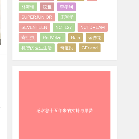
朴海镇
泫雅
李孝利
SUPERJUNIOR
宋智孝
SEVENTEEN
NCT127
NCTDREAM
寄生虫
RedVelvet
Rain
金赛纶
机智的医生生活
奇度勋
GFriend
0
感谢您十五年来的支持与厚爱