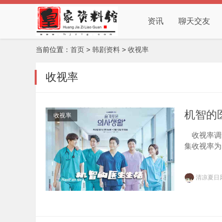
资讯
聊天交友
当前位置：
首页
>
韩剧资料
>
收视率
收视率
机智的
收视率
收视率调查
集收视率为
这是自己的
清凉夏日
发。2、3次、