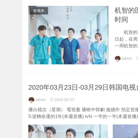
机智的
收视率
时间
机智的医生
日起，在周
一周机智的
admin
2020年03月23日-03月29日韩国
admin
2020-03-23
播出檔次（星期） 電視臺 播映中韓劇 後續作 預定首播日 劇
5:逆轉命運的1年(本週首播) tvN 一半的一半(本週首播).