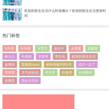
机智的医生生活什么时候播出？机智的医生生活更新时
间
热门标签
N号房
宋仲基
宋慧乔
金在中
金请夏
素媛案
林允儿
朴海镇
宋智孝
寄生虫
机智的医生生活
金赛纶
梨泰院class
崔钟训被判刑1年
结过一次了
李世英
天气好的话
申世景
朴善慧
在线翻译
金素恩
我会去找你