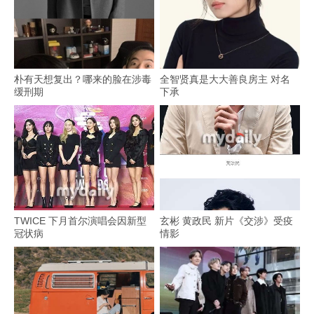
朴有天想复出？哪来的脸在涉毒
全智贤真是大大善良房主 对名
缓刑期
下承
TWICE 下月首尔演唱会因新型
玄彬 黄政民 新片《交涉》受疫
冠状病
情影