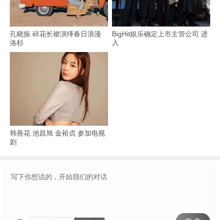
孔晓振 碎花长裙演绎春日浪漫
BigHit娱乐确定上市主管公司 进
洛杉
入
韩善花 池昌旭 金裕贞 参加电视
剧