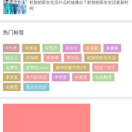
机智的医生生活什么时候播出？机智的医生生活更新时
间
热门标签
N号房
宋仲基
宋慧乔
金在中
金请夏
素媛案
林允儿
朴海镇
宋智孝
寄生虫
机智的医生生活
金赛纶
梨泰院class
崔钟训被判刑1年
结过一次了
李世英
天气好的话
申世景
朴善慧
在线翻译
金素恩
我会去找你