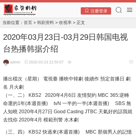
注册登录
当前位置：
首页
>
韩剧资料
>
收视率
> 正文
2020年03月23日-03月29日韩国电视
台热播韩据介绍
admin
2020-03-23 22:50:07
播出檔次（星期） 電視臺 播映中韓劇 後續作 預定首播日 劇
名 月火劇
（一、二） KBS2 2020年4月6日 友情契約 MBC 365:逆轉
命運的1年(本週首播) tvN 一半的一半(本週首播) SBS 無
人知曉 2020年4月27日 Good Casting JTBC 天氣好的話我就
去找你 2020年4月 模範刑警 水木劇
（三、四） KBS2 快過來(本週首播) MBC 那個男人的記憶