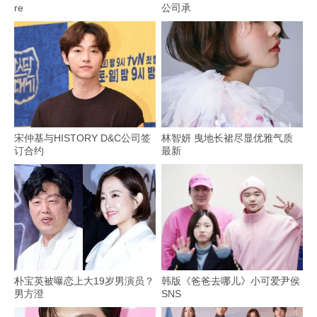
re
公司承
宋仲基与HISTORY D&C公司签
林智妍 曳地长裙尽显优雅气质
订合约
最新
朴宝英被曝恋上大19岁男演员？
韩版《爸爸去哪儿》小可爱尹侯
男方澄
SNS