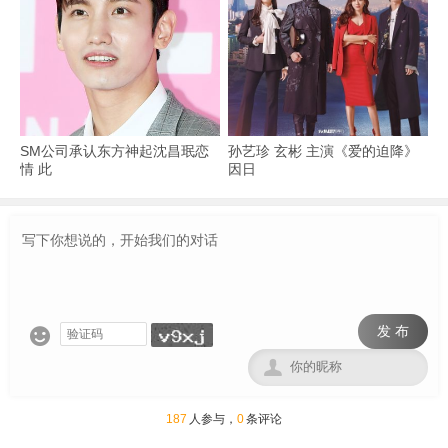
SM公司承认东方神起沈昌珉恋
孙艺珍 玄彬 主演《爱的迫降》
情 此
因日
发 布


187
人参与，
0
条评论