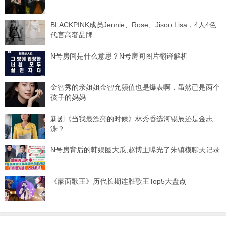
BLACKPINK成员Jennie、Rose、Jisoo Lisa，4人4色
代言高奢品牌
N号房间是什么意思？N号房间图片翻译解析
金智秀的亲姐姐金智允颜值也是爆表啊，虽然已是两个
孩子的妈妈
新剧《当我最漂亮的时候》林秀香选河锡辰还是金志
洙？
N号房背后的韩娱圈大瓜,赵博主曝光了朱镇模聊天记录
《蒙面歌王》历代长期连胜歌王Top5大盘点