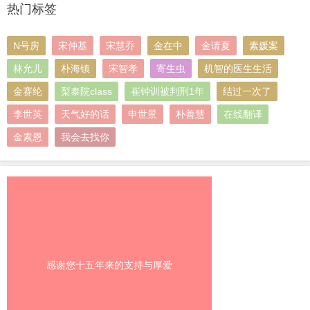
热门标签
N号房
宋仲基
宋慧乔
金在中
金请夏
素媛案
林允儿
朴海镇
宋智孝
寄生虫
机智的医生生活
金赛纶
梨泰院class
崔钟训被判刑1年
结过一次了
李世英
天气好的话
申世景
朴善慧
在线翻译
金素恩
我会去找你
感谢您十五年来的支持与厚爱