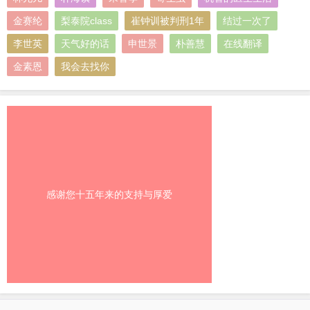
金赛纶
梨泰院class
崔钟训被判刑1年
结过一次了
李世英
天气好的话
申世景
朴善慧
在线翻译
金素恩
我会去找你
感谢您十五年来的支持与厚爱