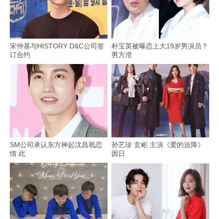
宋仲基与HISTORY D&C公司签
朴宝英被曝恋上大19岁男演员？
订合约
男方澄
SM公司承认东方神起沈昌珉恋
孙艺珍 玄彬 主演《爱的迫降》
情 此
因日