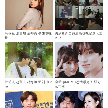
韩善花 池昌旭 金裕贞 参加电视
再次刷新自身最高收视纪录《爱
剧
的迫
韩艺人 赵宝儿 朴海镇 新剧《Fo
金希澈MOMO恋情暴光了 双方
re
公司承