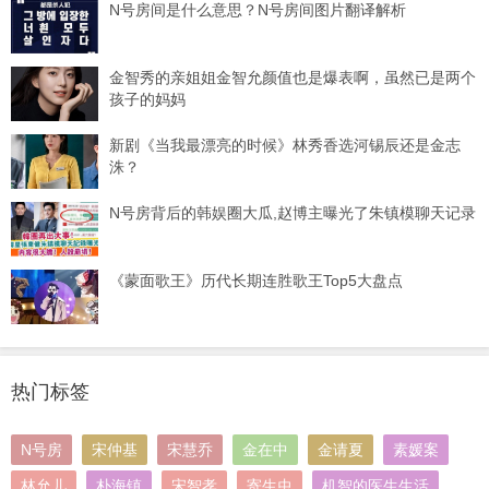
N号房间是什么意思？N号房间图片翻译解析
金智秀的亲姐姐金智允颜值也是爆表啊，虽然已是两个
孩子的妈妈
新剧《当我最漂亮的时候》林秀香选河锡辰还是金志
洙？
N号房背后的韩娱圈大瓜,赵博主曝光了朱镇模聊天记录
《蒙面歌王》历代长期连胜歌王Top5大盘点
热门标签
N号房
宋仲基
宋慧乔
金在中
金请夏
素媛案
林允儿
朴海镇
宋智孝
寄生虫
机智的医生生活