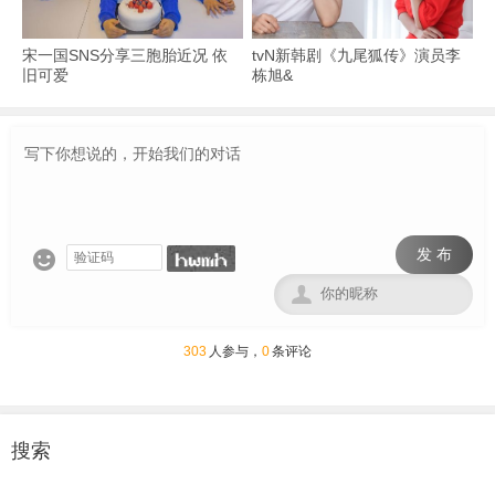
宋一国SNS分享三胞胎近况 依
tvN新韩剧《九尾狐传》演员李
旧可爱
栋旭&
发 布


303
人参与，
0
条评论
搜索