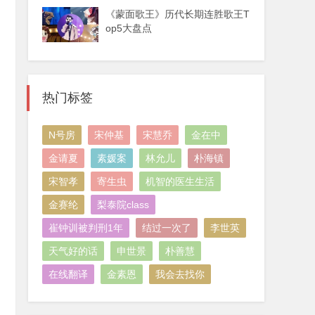
《蒙面歌王》历代长期连胜歌王T
op5大盘点
热门标签
N号房
宋仲基
宋慧乔
金在中
金请夏
素媛案
林允儿
朴海镇
宋智孝
寄生虫
机智的医生生活
金赛纶
梨泰院class
崔钟训被判刑1年
结过一次了
李世英
天气好的话
申世景
朴善慧
在线翻译
金素恩
我会去找你