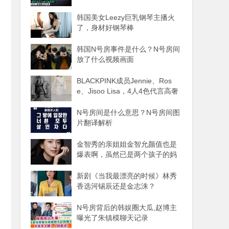
韩国美女Leezy巨乳钢琴主播火
了，身材好钢琴棒
韩国N号房事件是什么？N号房间
放了什么视频画面
BLACKPINK成员Jennie、Ros
e、Jisoo Lisa，4人4色代言高奢
品牌
N号房间是什么意思？N号房间图
片翻译解析
金智秀的亲姐姐金智允颜值也是
爆表啊，虽然已是两个孩子的妈
妈
新剧《当我最漂亮的时候》林秀
香选河锡辰还是金志洙？
N号房背后的韩娱圈大瓜,赵博主
曝光了朱镇模聊天记录