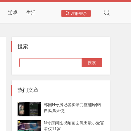
游戏
生活
注册登录
搜索
热门文章
韩国N号房记者实录完整翻译[转
自凤凰天使]
N号房间性视频画面流出最小受害
者仅11岁