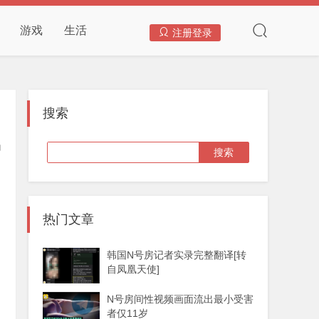
游戏
生活
注册登录
搜索
热门文章
韩国N号房记者实录完整翻译[转
自凤凰天使]
N号房间性视频画面流出最小受害
者仅11岁