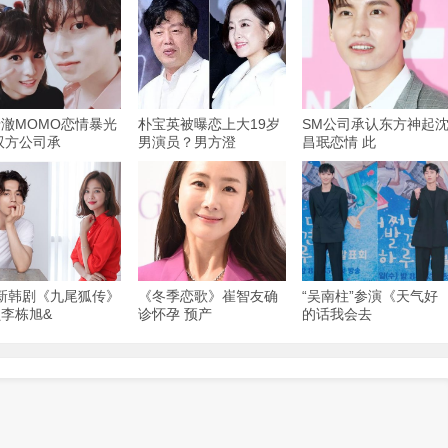
澈MOMO恋情暴光
朴宝英被曝恋上大19岁
SM公司承认东方神起
双方公司承
男演员？男方澄
昌珉恋情 此
N新韩剧《九尾狐传》
《冬季恋歌》崔智友确
“吴南柱”参演《天气好
李栋旭&
诊怀孕 预产
的话我会去