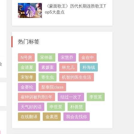
《蒙面歌王》历代长期连胜歌王T
op5大盘点
热门标签
N号房
宋仲基
宋慧乔
金在中
会
金请夏
素媛案
林允儿
朴海镇
宋智孝
寄生虫
机智的医生生活
金赛纶
梨泰院class
崔钟训被判刑1年
结过一次了
李世英
天气好的话
申世景
朴善慧
在线翻译
金素恩
我会去找你