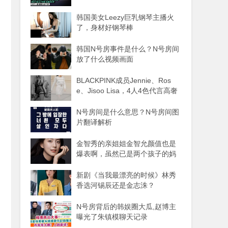
韩国美女Leezy巨乳钢琴主播火
了，身材好钢琴棒
韩国N号房事件是什么？N号房间
放了什么视频画面
BLACKPINK成员Jennie、Ros
e、Jisoo Lisa，4人4色代言高奢
品牌
N号房间是什么意思？N号房间图
片翻译解析
金智秀的亲姐姐金智允颜值也是
爆表啊，虽然已是两个孩子的妈
妈
新剧《当我最漂亮的时候》林秀
香选河锡辰还是金志洙？
N号房背后的韩娱圈大瓜,赵博主
曝光了朱镇模聊天记录