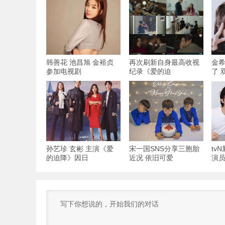
韩善花 池昌旭 金裕贞
再次刷新自身最高收视
金希
参加电视剧
纪录《爱的迫
了 
孙艺珍 玄彬 主演《爱
宋一国SNS分享三胞胎
tv
的迫降》因日
近况 依旧可爱
演员