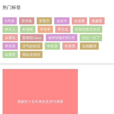
热门标签
N号房
宋仲基
宋慧乔
金在中
金请夏
素媛案
林允儿
朴海镇
宋智孝
寄生虫
机智的医生生活
金赛纶
梨泰院class
崔钟训被判刑1年
结过一次了
李世英
天气好的话
申世景
朴善慧
在线翻译
金素恩
我会去找你
感谢您十五年来的支持与厚爱