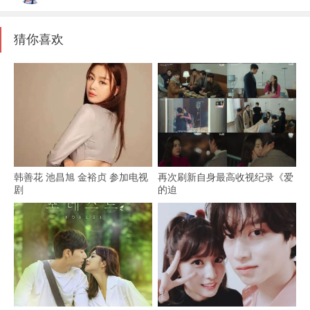
猜你喜欢
韩善花 池昌旭 金裕贞 参加电视
再次刷新自身最高收视纪录《爱
剧
的迫