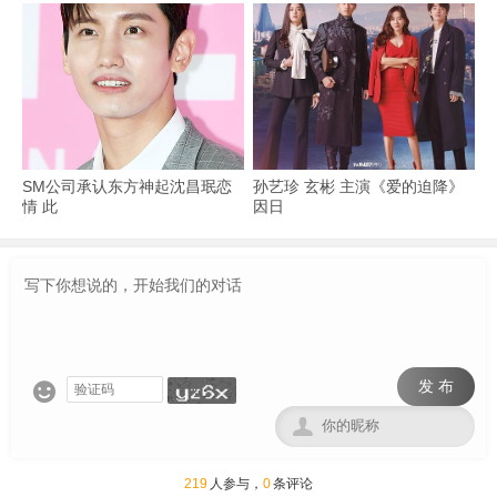
SM公司承认东方神起沈昌珉恋
孙艺珍 玄彬 主演《爱的迫降》
情 此
因日
发 布


219
人参与，
0
条评论