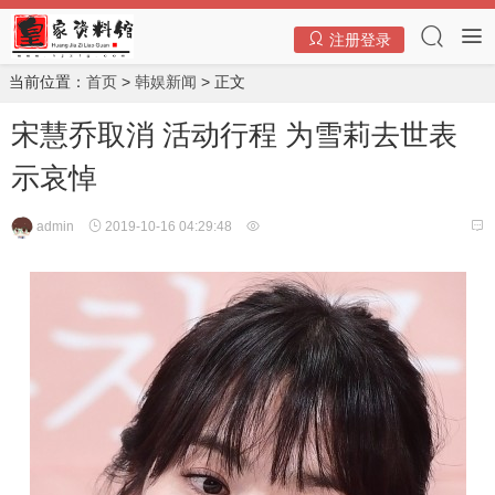
注册登录
当前位置：
首页
>
韩娱新闻
> 正文
宋慧乔取消 活动行程 为雪莉去世表
示哀悼
admin
2019-10-16 04:29:48