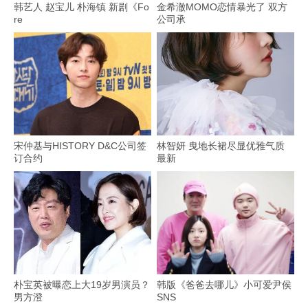
韩艺人 赵宝儿 朴海镇 新剧《Fo
金希澈MOMO恋情暴光了 双方
re
公司承
宋仲基与HISTORY D&C公司签
林智妍 曳地长裙尽显优雅气质
订合约
最新
朴宝英被曝恋上大19岁男演员？
韩版《爸爸去哪儿》小可爱尹侯
男方澄
SNS