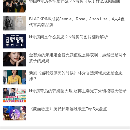
韩国N号房事件是什么？N号房间放了什么视频画面
BLACKPINK成员Jennie、Rose、Jisoo Lisa，4人4色
代言高奢品牌
N号房间是什么意思？N号房间图片翻译解析
金智秀的亲姐姐金智允颜值也是爆表啊，虽然已是两个
孩子的妈妈
新剧《当我最漂亮的时候》林秀香选河锡辰还是金志
洙？
N号房背后的韩娱圈大瓜,赵博主曝光了朱镇模聊天记录
《蒙面歌王》历代长期连胜歌王Top5大盘点