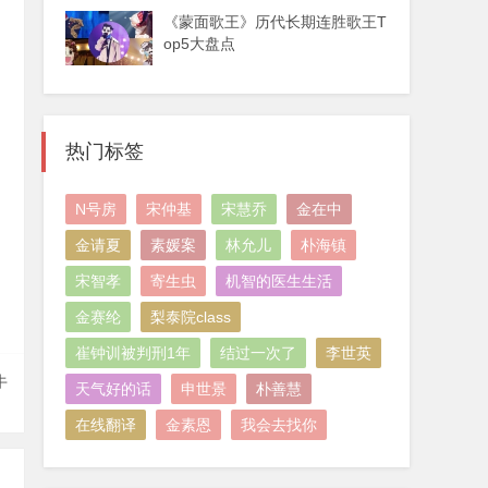
《蒙面歌王》历代长期连胜歌王T
op5大盘点
热门标签
N号房
宋仲基
宋慧乔
金在中
金请夏
素媛案
林允儿
朴海镇
宋智孝
寄生虫
机智的医生生活
金赛纶
梨泰院class
崔钟训被判刑1年
结过一次了
李世英
牛
天气好的话
申世景
朴善慧
在线翻译
金素恩
我会去找你