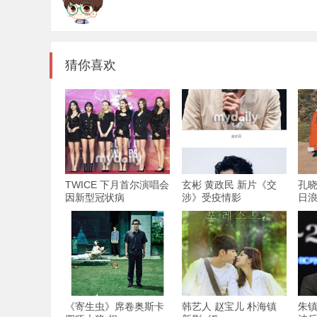
猜你喜欢
TWICE 下月首尔演唱会
玄彬 黄政民 新片《交
孔晓
因新型冠状病
涉》受疫情影
日浪
《寄生虫》席卷奥斯卡
韩艺人 赵宝儿 朴海镇
朱镇