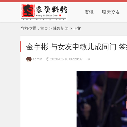
资讯
聊天交友
当前位置：
首页
>
韩娱新闻
> 正文
金宇彬 与女友申敏儿成同门 签
admin
2020-02-10 06:29:07