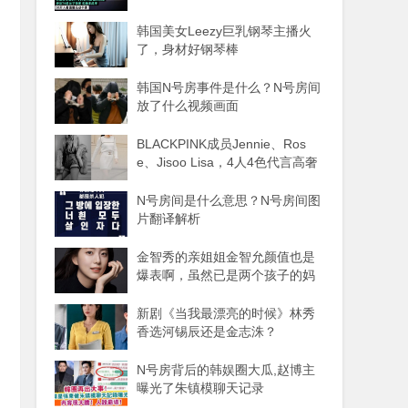
韩国美女Leezy巨乳钢琴主播火
了，身材好钢琴棒
韩国N号房事件是什么？N号房间
放了什么视频画面
BLACKPINK成员Jennie、Ros
e、Jisoo Lisa，4人4色代言高奢
品牌
N号房间是什么意思？N号房间图
片翻译解析
金智秀的亲姐姐金智允颜值也是
爆表啊，虽然已是两个孩子的妈
妈
新剧《当我最漂亮的时候》林秀
香选河锡辰还是金志洙？
N号房背后的韩娱圈大瓜,赵博主
曝光了朱镇模聊天记录