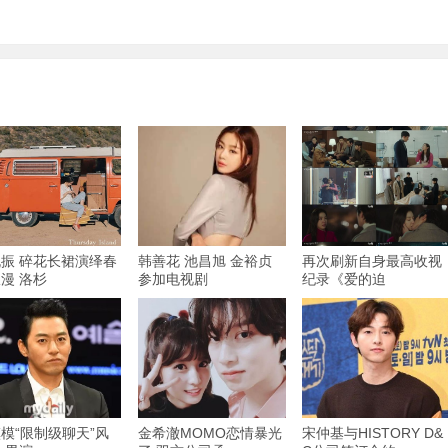
振 碎花长裙演绎春
韩善花 池昌旭 金裕贞
再次刷新自身最高收视
漫 洛杉
参加电视剧
纪录《爱的迫
模“限制级聊天”风
金希澈MOMO恋情暴光
宋仲基与HISTORY D&