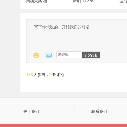
四项大奖 相
新剧《Fore
波后


183
0
人参与，
条评论
关于我们
联系我们