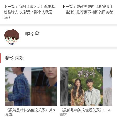
上一篇：
新剧《恶之花》李准基
下一篇：
曹政奭曾向《机智医生
过往曝光 文彩元：那个人我爱
生活》推荐素不相识的田美都
吗？
hjzlg
猜你喜欢
《虽然是精神病但没关系》第8
《虽然是精神病但没关系》OST
集真
阵容