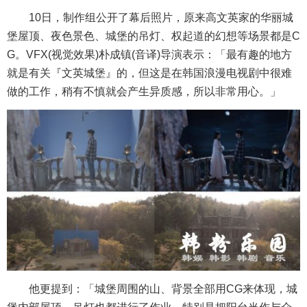
10日，制作组公开了幕后照片，原来高文英家的华丽城
堡屋顶、夜色景色、城堡的吊灯、权起道的幻想等场景都是C
G。VFX(视觉效果)朴成镇(音译)导演表示：「最有趣的地方
就是有关『文英城堡』的，但这是在韩国浪漫电视剧中很难
做的工作，稍有不慎就会产生异质感，所以非常用心。」
他更提到：「城堡周围的山、背景全部用CG来体现，城