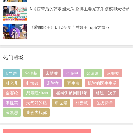
N号房背后的韩娱圈大瓜,赵博主曝光了朱镇模聊天记录
《蒙面歌王》历代长期连胜歌王Top5大盘点
热门标签
N号房
宋仲基
宋慧乔
金在中
金请夏
素媛案
林允儿
朴海镇
宋智孝
寄生虫
机智的医生生活
金赛纶
梨泰院class
崔钟训被判刑1年
结过一次了
李世英
天气好的话
申世景
朴善慧
在线翻译
金素恩
我会去找你