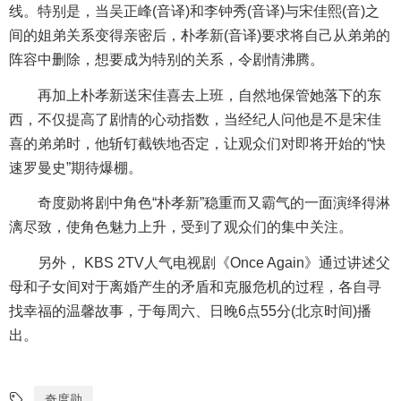
线。特别是，当吴正峰(音译)和李钟秀(音译)与宋佳熙(音)之
间的姐弟关系变得亲密后，朴孝新(音译)要求将自己从弟弟的
阵容中删除，想要成为特别的关系，令剧情沸腾。
再加上朴孝新送宋佳喜去上班，自然地保管她落下的东
西，不仅提高了剧情的心动指数，当经纪人问他是不是宋佳
喜的弟弟时，他斩钉截铁地否定，让观众们对即将开始的“快
速罗曼史”期待爆棚。
奇度勋将剧中角色“朴孝新”稳重而又霸气的一面演绎得淋
漓尽致，使角色魅力上升，受到了观众们的集中关注。
另外， KBS 2TV人气电视剧《Once Again》通过讲述父
母和子女间对于离婚产生的矛盾和克服危机的过程，各自寻
找幸福的温馨故事，于每周六、日晚6点55分(北京时间)播
出。
奇度勋