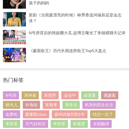
孩子的妈妈
新剧《当我最漂亮的时候》林秀香选河锡辰还是金志
洙？
N号房背后的韩娱圈大瓜,赵博主曝光了朱镇模聊天记录
《蒙面歌王》历代长期连胜歌王Top5大盘点
热门标签
N号房
宋仲基
宋慧乔
金在中
金请夏
素媛案
林允儿
朴海镇
宋智孝
寄生虫
机智的医生生活
金赛纶
梨泰院class
崔钟训被判刑1年
结过一次了
李世英
天气好的话
申世景
朴善慧
在线翻译