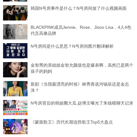
韩国N号房事件是什么？N号房间放了什么视频画面
BLACKPINK成员Jennie、Rose、Jisoo Lisa，4人4色
代言高奢品牌
N号房间是什么意思？N号房间图片翻译解析
金智秀的亲姐姐金智允颜值也是爆表啊，虽然已是两个
孩子的妈妈
新剧《当我最漂亮的时候》林秀香选河锡辰还是金志
洙？
N号房背后的韩娱圈大瓜,赵博主曝光了朱镇模聊天记录
《蒙面歌王》历代长期连胜歌王Top5大盘点