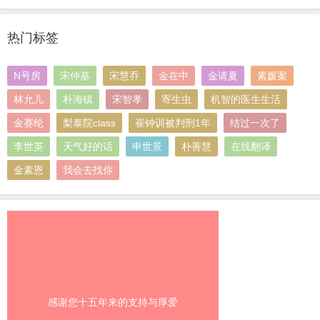
热门标签
N号房
宋仲基
宋慧乔
金在中
金请夏
素媛案
林允儿
朴海镇
宋智孝
寄生虫
机智的医生生活
金赛纶
梨泰院class
崔钟训被判刑1年
结过一次了
李世英
天气好的话
申世景
朴善慧
在线翻译
金素恩
我会去找你
感谢您十五年来的支持与厚爱