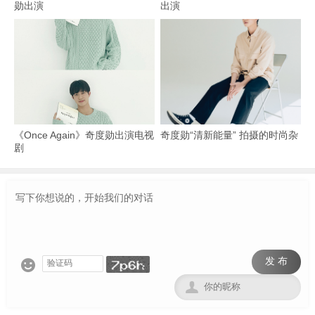
勋出演
出演
《Once Again》奇度勋出演电视
奇度勋“清新能量” 拍摄的时尚杂
剧
发 布

