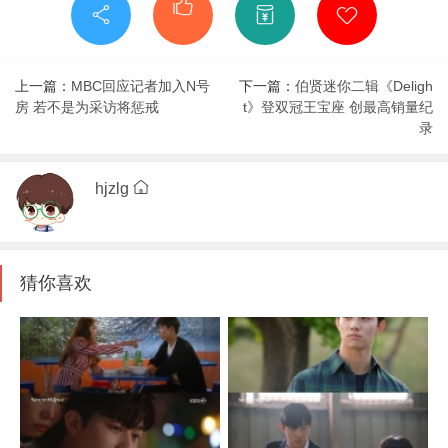
上一篇：
MBC回应记者加入N号
下一篇：
伯贤迷你二辑《Deligh
房 若不是为采访将惩戒
t》登双冠王宝座 创最高销量纪
录
hjzlg
猜你喜欢