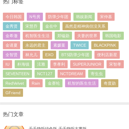
热门标签
今日韩国
N号房
防弹少年团
韩娱新闻
宋仲基
金秀贤
宋慧乔
金在中
虽然是精神病但没关系
金希澈
机智医生生活
郑镒勋
夫妻的世界
韩国电影
金请夏
永远的君主
素媛案
TWICE
BLACKPINK
全智贤
林允儿
EXO
BTS防弹少年团
便利店新星
IU
朴海镇
泫雅
李孝利
SUPERJUNIOR
宋智孝
SEVENTEEN
NCT127
NCTDREAM
寄生虫
RedVelvet
Rain
金赛纶
机智的医生生活
奇度勋
GFriend
热门文章
千千静听绿色版-千千静听古董版