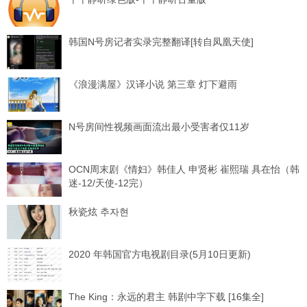
韩国N号房记者实录完整翻译[转自凤凰天使]
《浪漫满屋》汉译小说 第三章 灯下避雨
N号房间性视频画面流出最小受害者仅11岁
OCN周末剧《情妇》韩佳人 申贤彬 崔熙瑞 具在怡（韩
迷-12/天使-12完）
秋瓷炫 추자현
2020 年韩国官方电视剧目录(5月10日更新)
The King：永远的君主 韩剧中字下载 [16集全]