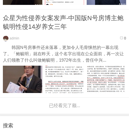
众星为性侵养女案发声-中国版N号房博主鲍
毓明性侵14岁养女三年
admin
0
韩国N号房事件还未落幕，更加令人毛骨悚然的一幕出现
了。「鲍毓明」就在昨天，这个名字出现在公众面前，再一次让
人们领教了什么叫做鲍毓明，1972年出生，曾任中兴...
已经看完了额...
搜索