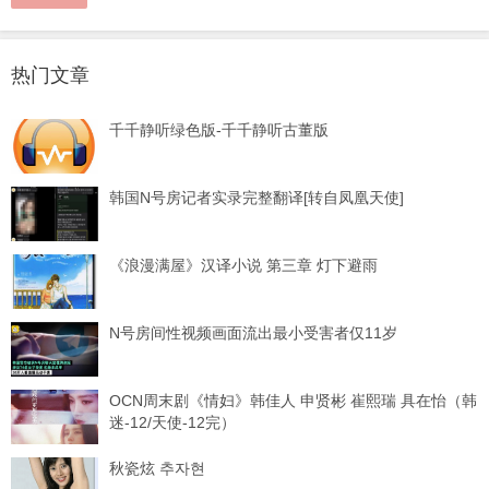
热门文章
千千静听绿色版-千千静听古董版
韩国N号房记者实录完整翻译[转自凤凰天使]
《浪漫满屋》汉译小说 第三章 灯下避雨
N号房间性视频画面流出最小受害者仅11岁
OCN周末剧《情妇》韩佳人 申贤彬 崔熙瑞 具在怡（韩
迷-12/天使-12完）
秋瓷炫 추자현