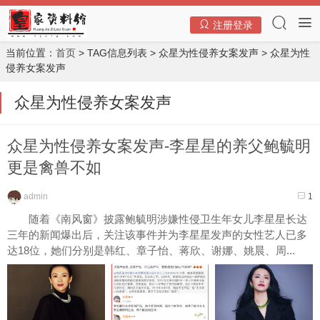
注册登录
当前位置：
首页
> TAG信息列表 > 众星为性侵养女案发声 > 众星为性
侵养女案发声
众星为性侵养女案发声
众星为性侵养女案发声-李星星的养父鲍毓明
更是禽兽不如
admin
1
随着《南风窗》披露鲍毓明涉嫌性侵卫生年女儿李星星长达
三年的新闻爆出后，关注该事件并为李星星发声的女性艺人已多
达18位，她们分别是韩红、章子怡、蒋欣、谢娜、姚晨、周...