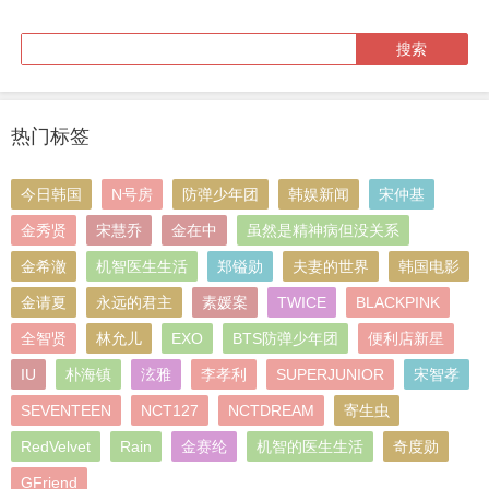
热门标签
今日韩国
N号房
防弹少年团
韩娱新闻
宋仲基
金秀贤
宋慧乔
金在中
虽然是精神病但没关系
金希澈
机智医生生活
郑镒勋
夫妻的世界
韩国电影
金请夏
永远的君主
素媛案
TWICE
BLACKPINK
全智贤
林允儿
EXO
BTS防弹少年团
便利店新星
IU
朴海镇
泫雅
李孝利
SUPERJUNIOR
宋智孝
SEVENTEEN
NCT127
NCTDREAM
寄生虫
RedVelvet
Rain
金赛纶
机智的医生生活
奇度勋
GFriend