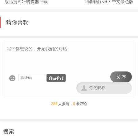
版迅捷PDF转换器下载
f编辑器) v9.7 中文绿色版
猜你喜欢
发 布


286
人参与，
0
条评论
搜索