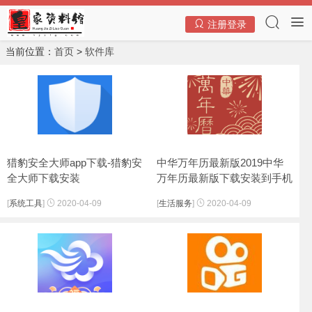
系统工具
生活服务
生活服务
影音视听
影音视听
聊天交友
游戏下载
游戏下载
游戏下载
网络工具
网络工具
网络工具
网络工具
系统工具
系统工具
应用软件
系统工具
系统工具
系统工具
系统工具
下载工具
下载工具
下载工具
格式转换
格式转换
注册登录
当前位置：
首页
>
软件库
猎豹安全大师app下载-猎豹安
中华万年历最新版2019中华
全大师下载安装
万年历最新版下载安装到手机
下载
[
系统工具
]
2020-04-09
[
生活服务
]
2020-04-09