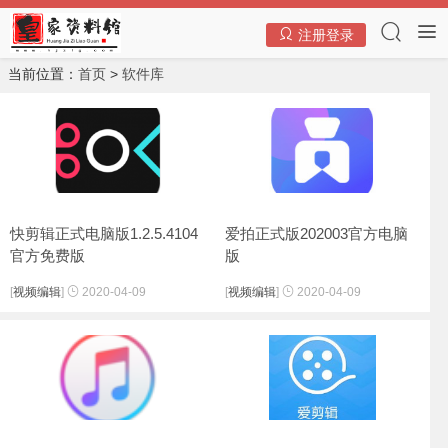
视频编辑
视频编辑
视频编辑
视频编辑
视频编辑
影音视听
聊天交友
聊天交友
影音视听
教程资讯
注册登录
当前位置：
首页
>
软件库
快剪辑正式电脑版1.2.5.4104
爱拍正式版202003官方电脑
官方免费版
版
[
视频编辑
]
2020-04-09
[
视频编辑
]
2020-04-09