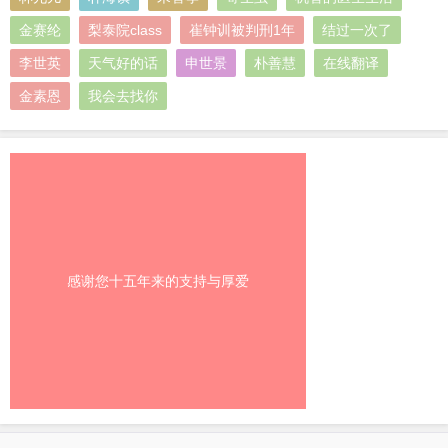
金赛纶
梨泰院class
崔钟训被判刑1年
结过一次了
李世英
天气好的话
申世景
朴善慧
在线翻译
金素恩
我会去找你
感谢您十五年来的支持与厚爱