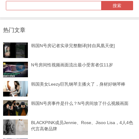
热门文章
韩国N号房记者实录完整翻译[转自凤凰天使]
N号房间性视频画面流出最小受害者仅11岁
韩国美女Leezy巨乳钢琴主播火了，身材好钢琴棒
韩国N号房事件是什么？N号房间放了什么视频画面
BLACKPINK成员Jennie、Rose、Jisoo Lisa，4人4色
代言高奢品牌