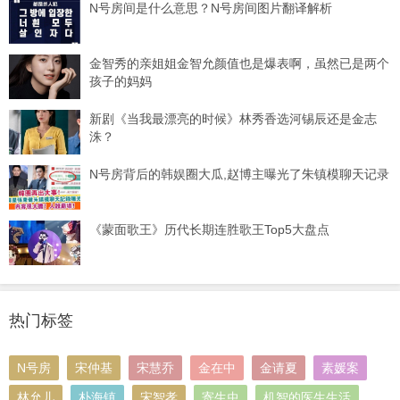
N号房间是什么意思？N号房间图片翻译解析
金智秀的亲姐姐金智允颜值也是爆表啊，虽然已是两个
孩子的妈妈
新剧《当我最漂亮的时候》林秀香选河锡辰还是金志
洙？
N号房背后的韩娱圈大瓜,赵博主曝光了朱镇模聊天记录
《蒙面歌王》历代长期连胜歌王Top5大盘点
热门标签
N号房
宋仲基
宋慧乔
金在中
金请夏
素媛案
林允儿
朴海镇
宋智孝
寄生虫
机智的医生生活