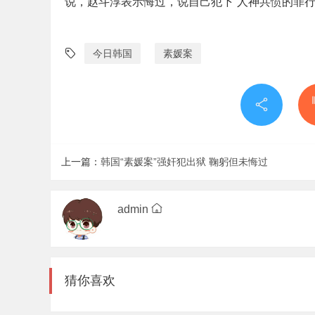
说，赵斗淳表示悔过，说自己犯下“人神共愤的罪行
今日韩国
素媛案
上一篇：
韩国“素媛案”强奸犯出狱 鞠躬但未悔过
admin
猜你喜欢