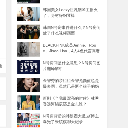
韩国美女Leezy巨乳钢琴主播火
了，身材好钢琴棒
韩国N号房事件是什么？N号房间
放了什么视频画面
BLACKPINK成员Jennie、Ros
e、Jisoo Lisa，4人4色代言高奢
品牌
N号房间是什么意思？N号房间图
地
片翻译解析
金智秀的亲姐姐金智允颜值也是
爆表啊，虽然已是两个孩子的妈
妈
新剧《当我最漂亮的时候》林秀
香选河锡辰还是金志洙？
N号房背后的韩娱圈大瓜,赵博主
曝光了朱镇模聊天记录