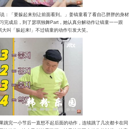
然说：「要躲起来别让前面看到。」姜镐童看了看自己胖胖的身材
习完成后，到了瑟琪独舞Part，她认真分解动作让镐童一一跟
瑟琪大叫「躲起来!」不过镐童的动作引发大笑。
，结果跳完一小节后一直想不起后面的动作，连续跳了几次都卡在同