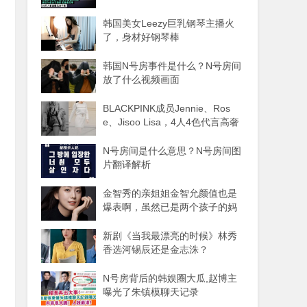
韩国美女Leezy巨乳钢琴主播火
了，身材好钢琴棒
韩国N号房事件是什么？N号房间
放了什么视频画面
BLACKPINK成员Jennie、Ros
e、Jisoo Lisa，4人4色代言高奢
品牌
N号房间是什么意思？N号房间图
片翻译解析
金智秀的亲姐姐金智允颜值也是
爆表啊，虽然已是两个孩子的妈
妈
新剧《当我最漂亮的时候》林秀
香选河锡辰还是金志洙？
N号房背后的韩娱圈大瓜,赵博主
曝光了朱镇模聊天记录