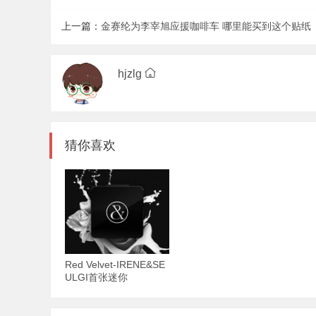
上一篇：
金赛纶为李宰旭应援咖啡车 哪里能买到这个贴纸
hjzlg
猜你喜欢
Red Velvet-IRENE&SE
ULGI首张迷你