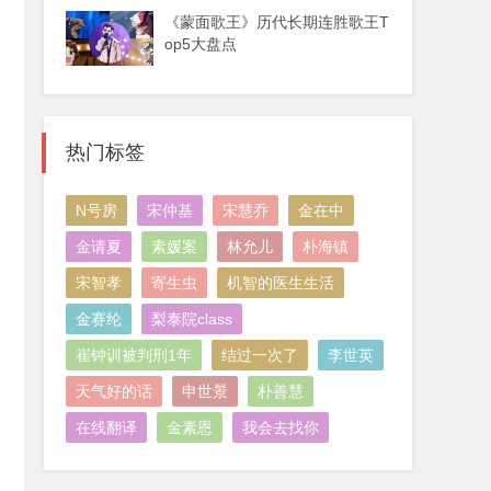
《蒙面歌王》历代长期连胜歌王T
op5大盘点
热门标签
N号房
宋仲基
宋慧乔
金在中
金请夏
素媛案
林允儿
朴海镇
宋智孝
寄生虫
机智的医生生活
金赛纶
梨泰院class
崔钟训被判刑1年
结过一次了
李世英
天气好的话
申世景
朴善慧
在线翻译
金素恩
我会去找你