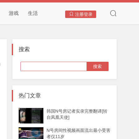
游戏
生活
注册登录
搜索
热门文章
韩国N号房记者实录完整翻译[转
自凤凰天使]
N号房间性视频画面流出最小受害
者仅11岁