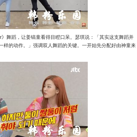
er》舞蹈，让姜镐童看得目瞪口呆。瑟琪说：「其实这支舞蹈并
一样的动作。」强调双人舞蹈的关键。一开始先分配好由神童来