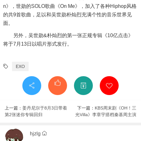
n》，世勋的SOLO歌曲《On Me》，加入了各种Hiphop风格
的共9首歌曲，足以和吴世勋朴灿烈充满个性的音乐世界见
面。
另外，吴世勋&朴灿烈的第一张正规专辑《10亿点击》
将于7月13日以唱片形式发行。
EXO
上一篇：
姜丹尼尔于8月3日带着
下一篇：
KBS周末剧《OH！三
第2张迷你专辑回归
光Villa》李章宇搭档秦基周主演
hjzlg