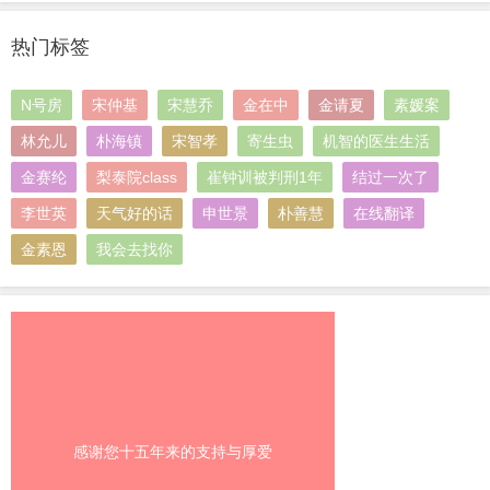
热门标签
N号房
宋仲基
宋慧乔
金在中
金请夏
素媛案
林允儿
朴海镇
宋智孝
寄生虫
机智的医生生活
金赛纶
梨泰院class
崔钟训被判刑1年
结过一次了
李世英
天气好的话
申世景
朴善慧
在线翻译
金素恩
我会去找你
感谢您十五年来的支持与厚爱