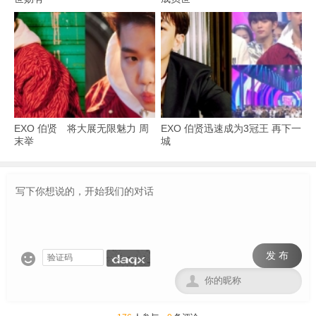
EXO 伯贤 将大展无限魅力 周
EXO 伯贤迅速成为3冠王 再下一
末举
城
发 布

