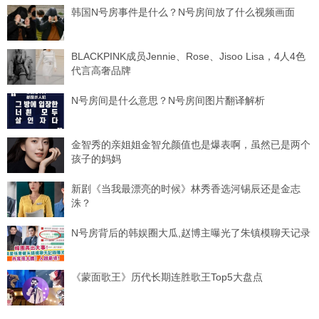
韩国N号房事件是什么？N号房间放了什么视频画面
BLACKPINK成员Jennie、Rose、Jisoo Lisa，4人4色
代言高奢品牌
N号房间是什么意思？N号房间图片翻译解析
金智秀的亲姐姐金智允颜值也是爆表啊，虽然已是两个
孩子的妈妈
新剧《当我最漂亮的时候》林秀香选河锡辰还是金志
洙？
N号房背后的韩娱圈大瓜,赵博主曝光了朱镇模聊天记录
《蒙面歌王》历代长期连胜歌王Top5大盘点