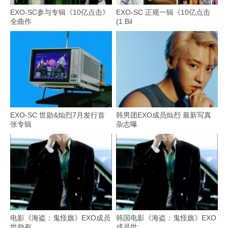
EXO-SC参与专辑《10亿点击》
EXO-SC 正规一辑《10亿点击
全曲作
(1 Bil
EXO-SC 世勋&灿烈7月发行首
韩男团EXO成员灿烈 最新写真
张专辑
杂志曝
电影《海盗：鬼怪旗》EXO成员
韩国电影《海盗：鬼怪旗》EXO
世勋有
成员世