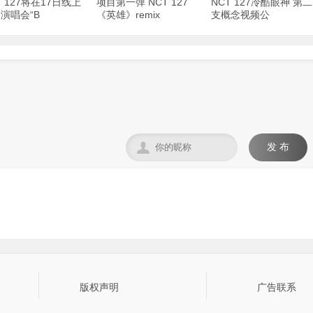
T 127将在17日线上
项目第一弹 NCT 127
NCT 127冷酷眼神 第二
演唱会“B
《英雄》remix
支概念视频公

发 布
版权声明
广告联系