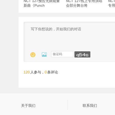
NCT 127预告无限能量
NCT 127线上专用演唱
NC
新曲《Punch
会部分舞台将
专用


120
0
人参与，
条评论
关于我们
联系我们