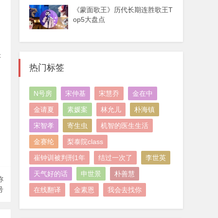
《蒙面歌王》历代长期连胜歌王T
op5大盘点
辑
热门标签
N号房
宋仲基
宋慧乔
金在中
金请夏
素媛案
林允儿
朴海镇
宋智孝
寄生虫
机智的医生生活
金赛纶
梨泰院class
崔钟训被判刑1年
结过一次了
李世英
天气好的话
申世景
朴善慧
称
号
在线翻译
金素恩
我会去找你