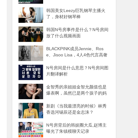
韩国美女Leezy巨乳钢琴主播火
了，身材好钢琴棒
韩国N号房事件是什么？N号房间
放了什么视频画面
BLACKPINK成员Jennie、Ros
e、Jisoo Lisa，4人4色代言高奢
品牌
N号房间是什么意思？N号房间图
片翻译解析
金智秀的亲姐姐金智允颜值也是
爆表啊，虽然已是两个孩子的妈
妈
新剧《当我最漂亮的时候》林秀
香选河锡辰还是金志洙？
N号房背后的韩娱圈大瓜,赵博主
曝光了朱镇模聊天记录