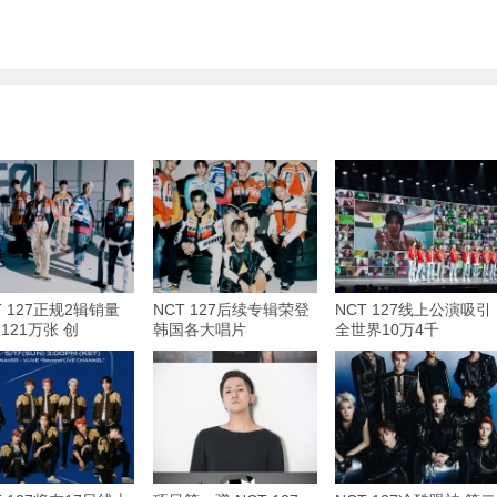
T 127正规2辑销量
NCT 127后续专辑荣登
NCT 127线上公演吸引
121万张 创
韩国各大唱片
全世界10万4千