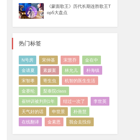
《蒙面歌王》历代长期连胜歌王T
op5大盘点
热门标签
N号房
宋仲基
宋慧乔
金在中
金请夏
素媛案
林允儿
朴海镇
宋智孝
寄生虫
机智的医生生活
金赛纶
梨泰院class
崔钟训被判刑1年
结过一次了
李世英
天气好的话
申世景
朴善慧
在线翻译
金素恩
我会去找你