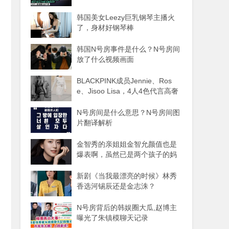
韩国美女Leezy巨乳钢琴主播火
了，身材好钢琴棒
韩国N号房事件是什么？N号房间
放了什么视频画面
BLACKPINK成员Jennie、Ros
e、Jisoo Lisa，4人4色代言高奢
品牌
N号房间是什么意思？N号房间图
片翻译解析
金智秀的亲姐姐金智允颜值也是
爆表啊，虽然已是两个孩子的妈
妈
新剧《当我最漂亮的时候》林秀
香选河锡辰还是金志洙？
N号房背后的韩娱圈大瓜,赵博主
曝光了朱镇模聊天记录