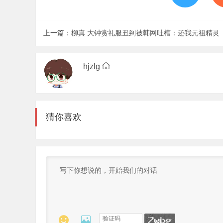
上一篇：
柳真 大钟赏礼服丑到被韩网吐槽：还我元祖精灵
hjzlg
猜你喜欢

