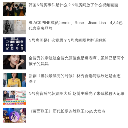
韩国N号房事件是什么？N号房间放了什么视频画面
BLACKPINK成员Jennie、Rose、Jisoo Lisa，4人4色
代言高奢品牌
N号房间是什么意思？N号房间图片翻译解析
金智秀的亲姐姐金智允颜值也是爆表啊，虽然已是两个
孩子的妈妈
新剧《当我最漂亮的时候》林秀香选河锡辰还是金志
洙？
N号房背后的韩娱圈大瓜,赵博主曝光了朱镇模聊天记录
《蒙面歌王》历代长期连胜歌王Top5大盘点