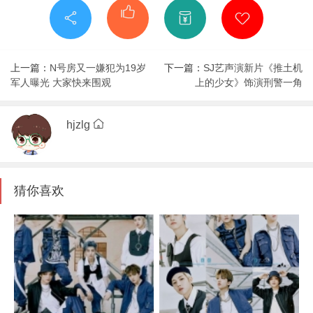
上一篇：
N号房又一嫌犯为19岁
下一篇：
SJ艺声演新片《推土机
军人曝光 大家快来围观
上的少女》饰演刑警一角
hjzlg
猜你喜欢