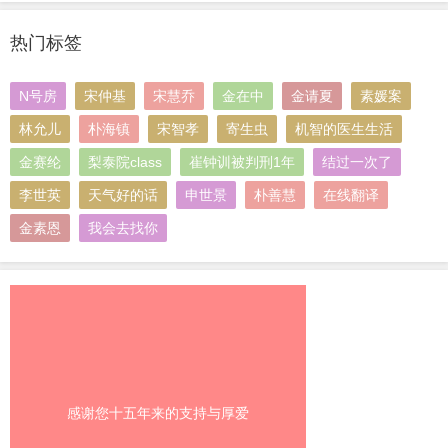
热门标签
N号房
宋仲基
宋慧乔
金在中
金请夏
素媛案
林允儿
朴海镇
宋智孝
寄生虫
机智的医生生活
金赛纶
梨泰院class
崔钟训被判刑1年
结过一次了
李世英
天气好的话
申世景
朴善慧
在线翻译
金素恩
我会去找你
感谢您十五年来的支持与厚爱