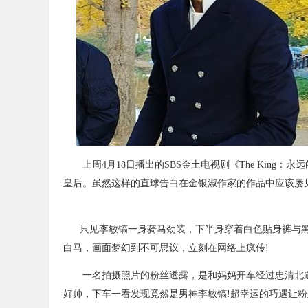
上周4月18日播出的SBS金土电视剧《The King：永
皇后。虽然这样的直球告白在金银淑作家的作品中应该屡
只见李敏镐一身骑马劲装，下半身穿着白色贴身裤与黑
白马，画面梦幻到不可思议，立刻在网络上疯传!
一名拍摄照片的粉丝透露，是和妈妈开车经过忠清北道
好帅，下车一看发现竟然是男神李敏镐!超幸运的巧遇让