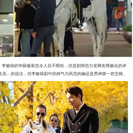
视，李敏镐的华丽服装也令人目不暇给，但是剧情也引发网友两极化的评
太高」的说法，但李敏镐剧中的帅气与风范的确还是男神第一把交椅。