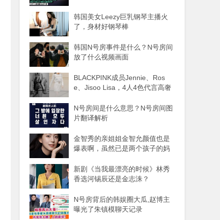
韩国美女Leezy巨乳钢琴主播火
了，身材好钢琴棒
韩国N号房事件是什么？N号房间
放了什么视频画面
BLACKPINK成员Jennie、Ros
e、Jisoo Lisa，4人4色代言高奢
品牌
N号房间是什么意思？N号房间图
片翻译解析
金智秀的亲姐姐金智允颜值也是
爆表啊，虽然已是两个孩子的妈
妈
新剧《当我最漂亮的时候》林秀
香选河锡辰还是金志洙？
N号房背后的韩娱圈大瓜,赵博主
曝光了朱镇模聊天记录