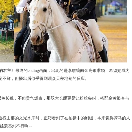
远的君主》最终的ending画面，出现的是李敏镐向金高银求婚，希望她成为
见不鲜，但播出后似乎得到观众天差地别的反应。
色长靴，不但贵气爆表，那双大长腿更是让粉丝尖叫，搭配金黄银杏与
槐山郡的文光水库时，正巧看到了在拍摄中的剧组，本来觉得骑马的人
粉丝羡慕到不行啊～