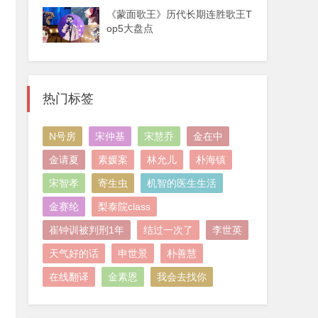
《蒙面歌王》历代长期连胜歌王T
op5大盘点
热门标签
N号房
宋仲基
宋慧乔
金在中
金请夏
素媛案
林允儿
朴海镇
宋智孝
寄生虫
机智的医生生活
金赛纶
梨泰院class
崔钟训被判刑1年
结过一次了
李世英
天气好的话
申世景
朴善慧
在线翻译
金素恩
我会去找你