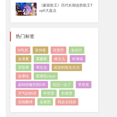
《蒙面歌王》历代长期连胜歌王T
op5大盘点
热门标签
N号房
宋仲基
宋慧乔
金在中
金请夏
素媛案
林允儿
朴海镇
宋智孝
寄生虫
机智的医生生活
金赛纶
梨泰院class
崔钟训被判刑1年
结过一次了
李世英
天气好的话
申世景
朴善慧
在线翻译
金素恩
我会去找你