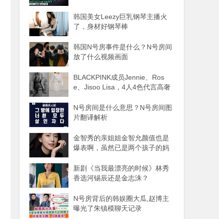
韩国美女Leezy巨乳钢琴主播火
了，身材好钢琴棒
韩国N号房事件是什么？N号房间
放了什么视频画面
BLACKPINK成员Jennie、Ros
e、Jisoo Lisa，4人4色代言高奢
品牌
N号房间是什么意思？N号房间图
片翻译解析
金智秀的亲姐姐金智允颜值也是
爆表啊，虽然已是两个孩子的妈
妈
新剧《当我最漂亮的时候》林秀
香选河锡辰还是金志洙？
N号房背后的韩娱圈大瓜,赵博主
曝光了朱镇模聊天记录