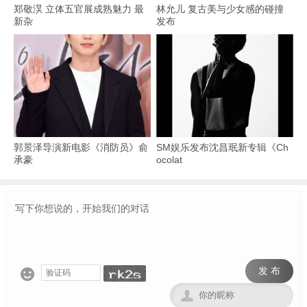
郑敬淏 立体五官展成熟魅力 最
林允儿 复古美与少女感的碰撞
新杂
发布
郭景泽导演新电影《消防员》俞
SM娱乐发布沈昌珉新专辑《Ch
承豪
ocolat
发 布

