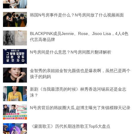
韩国N号房事件是什么？N号房间放了什么视频画面
BLACKPINK成员Jennie、Rose、Jisoo Lisa，4人4色
代言高奢品牌
N号房间是什么意思？N号房间图片翻译解析
金智秀的亲姐姐金智允颜值也是爆表啊，虽然已是两个
孩子的妈妈
新剧《当我最漂亮的时候》林秀香选河锡辰还是金志
洙？
N号房背后的韩娱圈大瓜,赵博主曝光了朱镇模聊天记录
《蒙面歌王》历代长期连胜歌王Top5大盘点