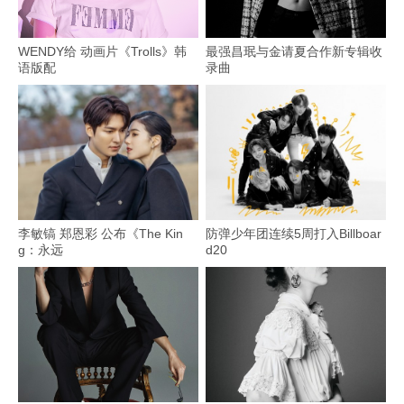
WENDY给 动画片《Trolls》韩
最强昌珉与金请夏合作新专辑收
语版配
录曲
李敏镐 郑恩彩 公布《The Kin
防弹少年团连续5周打入Billboar
g：永远
d20