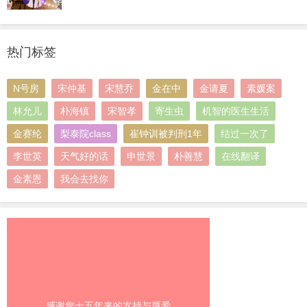
热门标签
N号房
宋仲基
宋慧乔
金在中
金请夏
素媛案
林允儿
朴海镇
宋智孝
寄生虫
机智的医生生活
金赛纶
梨泰院class
崔钟训被判刑1年
结过一次了
李世英
天气好的话
申世景
朴善慧
在线翻译
金素恩
我会去找你
感谢您十五年来的支持与厚爱