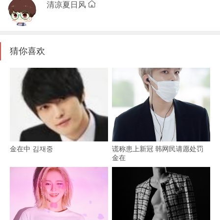
清凉夏日风
猜你喜欢
金在中 김재중
谎称患上新冠 韩网民请愿处罚
金在