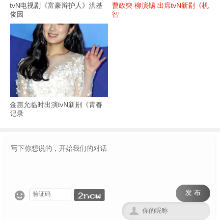
tvN电视剧《富豪辩护人》洪基
曹政奭 柳演锡 出席tvN新剧《机
俊因
智
金惠允临时出演tvN新剧《青春
记录
发 布

