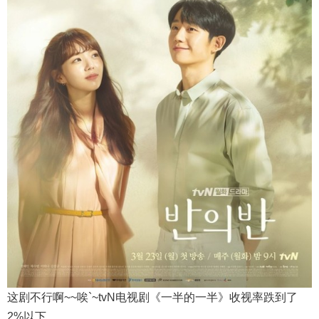
这剧不行啊~~唉`~tvN电视剧《一半的一半》收视率跌到了
2%以下。