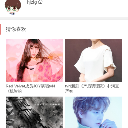
hjzlg
猜你喜欢
Red Velvet成员JOY演唱tvN
tvN新剧《产后调理院》朴河宣
《机智的
严智