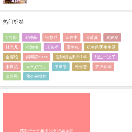
热门标签
N号房
宋仲基
宋慧乔
金在中
金请夏
素媛案
林允儿
朴海镇
宋智孝
寄生虫
机智的医生生活
金赛纶
梨泰院class
崔钟训被判刑1年
结过一次了
李世英
天气好的话
申世景
朴善慧
在线翻译
金素恩
我会去找你
感谢您十五年来的支持与厚爱