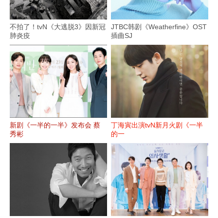
不拍了！tvN《大逃脱3》因新冠
JTBC韩剧《Weatherfine》OST
肺炎疫
插曲SJ
新剧《一半的一半》发布会 蔡
丁海寅出演tvN新月火剧《一半
秀彬
的一