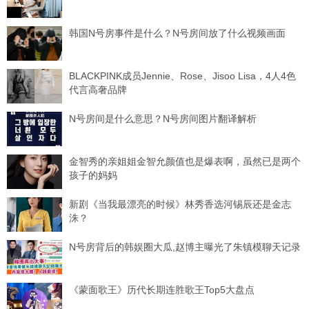
韩国N号房事件是什么？N号房间放了什么视频画面
BLACKPINK成员Jennie、Rose、Jisoo Lisa，4人4色
代言高奢品牌
N号房间是什么意思？N号房间图片翻译解析
金智秀的亲姐姐金智允颜值也是爆表啊，虽然已是两个
孩子的妈妈
新剧《当我最漂亮的时候》林秀香选河锡辰还是金志
洙？
N号房背后的韩娱圈大瓜,赵博主曝光了朱镇模聊天记录
《蒙面歌王》历代长期连胜歌王Top5大盘点