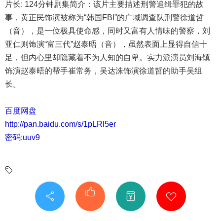
片长: 124分钟剧集简介：该片主要描述刑警追缉罪犯的故
事，黄正民饰演被称为“韩国FBI”的广域调查队刑警徐道哲
（音），是一位极具使命感，同时又富有人情味的警察，刘
亚仁则饰演“富三代”赵泰晤（音），虽然表面上显得自信十
足，但内心里却隐藏着不为人知的自卑。实力派演员刘海镇
饰演赵泰晤的帮手崔常务，吴达洙饰演徐道哲的助手吴组
长。
百度网盘
http://pan.baidu.com/s/1pLRl5er
密码:uuv9