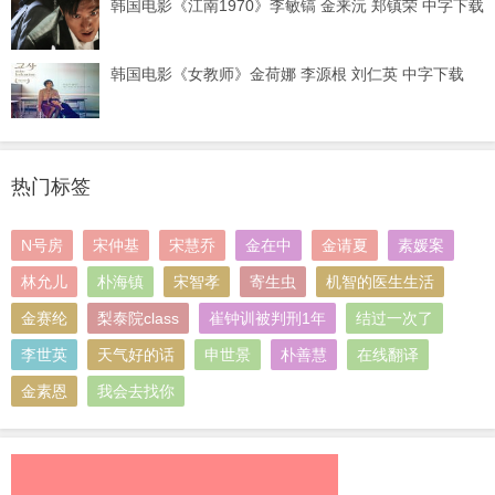
韩国电影《江南1970》李敏镐 金来沅 郑镇荣 中字下载
韩国电影《女教师》金荷娜 李源根 刘仁英 中字下载
热门标签
N号房
宋仲基
宋慧乔
金在中
金请夏
素媛案
林允儿
朴海镇
宋智孝
寄生虫
机智的医生生活
金赛纶
梨泰院class
崔钟训被判刑1年
结过一次了
李世英
天气好的话
申世景
朴善慧
在线翻译
金素恩
我会去找你