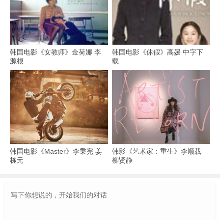
韩国电影《女教师》金荷娜 李
韩国电影《休假》高媛 中字下
源根
载
韩国电影《Master》李秉宪 姜
韩影《艺术家：重生》李顺载
栋元
柳贤静