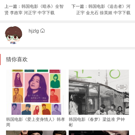
上一篇：
韩国电影《暗杀》全智
下一篇：
韩国电影《追击者》河
贤 李政宰 河正宇 中字下载
正宇 金允石 徐英姬 中字下载
hjzlg
猜你喜欢
韩国电影《爱上变身情人》韩孝
韩国电影《春梦》梁益准 尹钟
周
彬