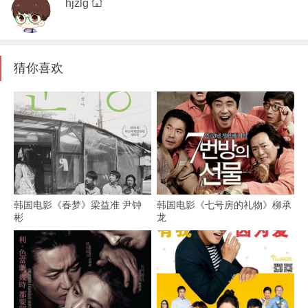
hjzlg
猜你喜欢
韩国电影《春梦》梁益准 尹钟
韩国电影《七号房的礼物》柳承
彬
龙