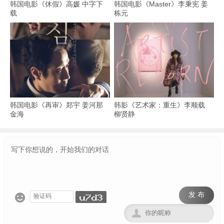
韩国电影《休假》高媛 中字下
韩国电影《Master》李秉宪 姜
载
栋元
韩国电影《再审》郑宇 姜河那
韩影《艺术家：重生》李顺载
金海
柳贤静
发 布

