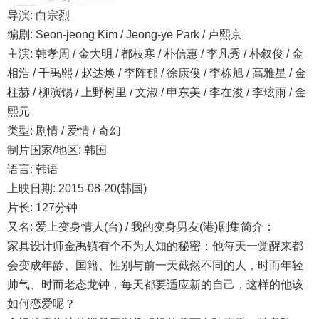
导演: 白宗烈
编剧: Seon-jeong Kim / Jeong-ye Park / 卢熙京
主演: 韩孝周 / 金大明 / 都枝寒 / 朴信惠 / 李凡秀 / 朴叙俊 / 金
相浩 / 千禹熙 / 赵达焕 / 李阵郁 / 徐康俊 / 李栋旭 / 高雅星 / 金
柱赫 / 柳演锡 / 上野树里 / 文淑 / 申东美 / 李在浚 / 李玹雨 / 金
熙元
类型: 剧情 / 爱情 / 奇幻
制片国家/地区: 韩国
语言: 韩语
上映日期: 2015-08-20(韩国)
片长: 127分钟
又名: 爱上变身情人(台) / 我的变身男友(港)剧集简介：
家具设计师金禹镇有个不为人知的秘密：他每天一觉醒来都
会变成年龄、国籍、性别与前一天截然不同的人，时而年轻
帅气、时而老态龙钟，每天都要适应新的自己，这样的他该
如何恋爱呢？