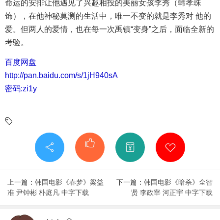
命运的安排让他遇见了兴趣相投的美丽女孩李秀（韩孝珠
饰），在他神秘莫测的生活中，唯一不变的就是李秀对 他的
爱。但两人的爱情，也在每一次禹镇“变身”之后，面临全新的
考验。
百度网盘
http://pan.baidu.com/s/1jH940sA
密码:zi1y
上一篇：
韩国电影《春梦》梁益
下一篇：
韩国电影《暗杀》全智
准 尹钟彬 朴庭凡 中字下载
贤 李政宰 河正宇 中字下载