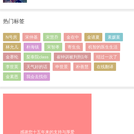
热门标签
N号房
宋仲基
宋慧乔
金在中
金请夏
素媛案
林允儿
朴海镇
宋智孝
寄生虫
机智的医生生活
金赛纶
梨泰院class
崔钟训被判刑1年
结过一次了
李世英
天气好的话
申世景
朴善慧
在线翻译
金素恩
我会去找你
感谢您十五年来的支持与厚爱