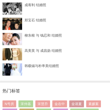
成宥利 结婚照
郑宝石 结婚照
柳东根 与 钱忍和 结婚照
高美英 与 成昌勋 结婚照
韩载锡与朴率美结婚照
热门标签
N号房
宋仲基
宋慧乔
金在中
金请夏
素媛案