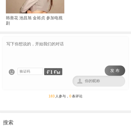
韩善花 池昌旭 金裕贞 参加电视
剧
发 布


183
人参与，
0
条评论
搜索