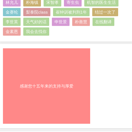
林允儿
朴海镇
宋智孝
寄生虫
机智的医生生活
金赛纶
梨泰院class
崔钟训被判刑1年
结过一次了
李世英
天气好的话
申世景
朴善慧
在线翻译
金素恩
我会去找你
感谢您十五年来的支持与厚爱