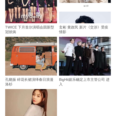
TWICE 下月首尔演唱会因新型
玄彬 黄政民 新片《交涉》受疫
冠状病
情影
孔晓振 碎花长裙演绎春日浪漫
BigHit娱乐确定上市主管公司 进
洛杉
入