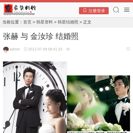
注册登录
当前位置：
首页
>
韩星资料
>
韩星结婚照
> 正文
张赫 与 金汝珍 结婚照
admin
2012-07-09 09:41:33