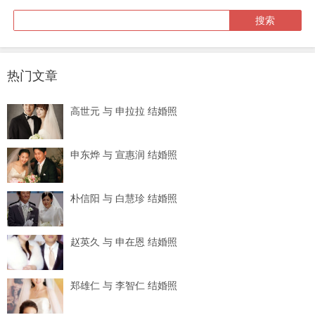
热门文章
高世元 与 申拉拉 结婚照
申东烨 与 宣惠润 结婚照
朴信阳 与 白慧珍 结婚照
赵英久 与 申在恩 结婚照
郑雄仁 与 李智仁 结婚照