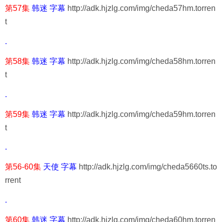
第57集
韩迷 字幕
http://adk.hjzlg.com/img/cheda57hm.torren
t
.
第58集
韩迷 字幕
http://adk.hjzlg.com/img/cheda58hm.torren
t
.
第59集
韩迷 字幕
http://adk.hjzlg.com/img/cheda59hm.torren
t
.
第56-60集
天使 字幕
http://adk.hjzlg.com/img/cheda5660ts.to
rrent
.
第60集
韩迷 字幕
http://adk.hjzlg.com/img/cheda60hm.torren