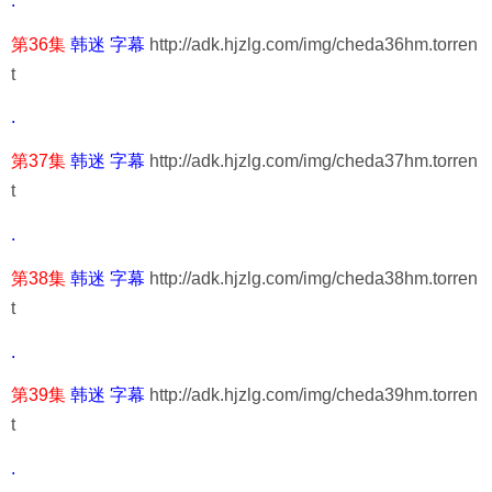
.
第36集
韩迷 字幕
http://adk.hjzlg.com/img/cheda36hm.torren
t
.
第37集
韩迷 字幕
http://adk.hjzlg.com/img/cheda37hm.torren
t
.
第38集
韩迷 字幕
http://adk.hjzlg.com/img/cheda38hm.torren
t
.
第39集
韩迷 字幕
http://adk.hjzlg.com/img/cheda39hm.torren
t
.