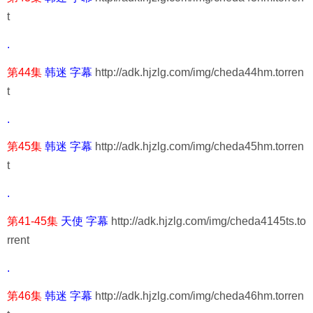
t
.
第44集
韩迷 字幕
http://adk.hjzlg.com/img/cheda44hm.torren
t
.
第45集
韩迷 字幕
http://adk.hjzlg.com/img/cheda45hm.torren
t
.
第41-45集
天使 字幕
http://adk.hjzlg.com/img/cheda4145ts.to
rrent
.
第46集
韩迷 字幕
http://adk.hjzlg.com/img/cheda46hm.torren