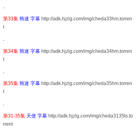
.
第33集
韩迷 字幕
http://adk.hjzlg.com/img/cheda33hm.torren
t
.
第34集
韩迷 字幕
http://adk.hjzlg.com/img/cheda34hm.torren
t
.
第35集
韩迷 字幕
http://adk.hjzlg.com/img/cheda35hm.torren
t
.
第31-35集
天使 字幕
http://adk.hjzlg.com/img/cheda3135ts.to
rrent