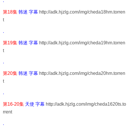
.
第18集
韩迷 字幕
http://adk.hjzlg.com/img/cheda18hm.torren
t
.
第19集
韩迷 字幕
http://adk.hjzlg.com/img/cheda19hm.torren
t
.
第20集
韩迷 字幕
http://adk.hjzlg.com/img/cheda20hm.torren
t
.
第16-20集
天使 字幕
http://adk.hjzlg.com/img/cheda1620ts.to
rrent
.