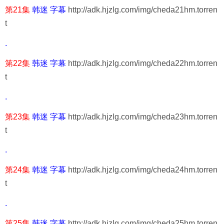
第21集
韩迷 字幕
http://adk.hjzlg.com/img/cheda21hm.torren
t
.
第22集
韩迷 字幕
http://adk.hjzlg.com/img/cheda22hm.torren
t
.
第23集
韩迷 字幕
http://adk.hjzlg.com/img/cheda23hm.torren
t
.
第24集
韩迷 字幕
http://adk.hjzlg.com/img/cheda24hm.torren
t
.
第25集
韩迷 字幕
http://adk.hjzlg.com/img/cheda25hm.torren