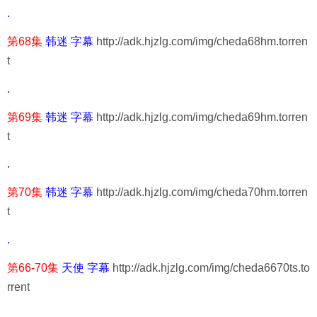
.
第68集
韩迷 字幕
http://adk.hjzlg.com/img/cheda68hm.torren
t
.
第69集
韩迷 字幕
http://adk.hjzlg.com/img/cheda69hm.torren
t
.
第70集
韩迷 字幕
http://adk.hjzlg.com/img/cheda70hm.torren
t
.
第66-70集
天使 字幕
http://adk.hjzlg.com/img/cheda6670ts.to
rrent
.