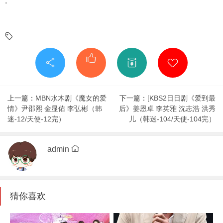
.
上一篇：
MBN水木剧《魔女的爱
下一篇：
[KBS2日日剧《爱到最
情》尹邵熙 金显佑 李弘彬（韩
后》姜恩卓 李英雅 沈志浩 洪秀
迷-12/天使-12完）
儿（韩迷-104/天使-104完）
admin
猜你喜欢