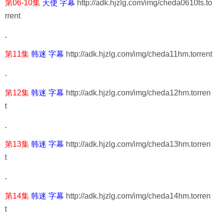
第06-10集
天使 字幕
http://adk.hjzlg.com/img/cheda0610ts.to
rrent
.
第11集
韩迷 字幕
http://adk.hjzlg.com/img/cheda11hm.torrent
.
第12集
韩迷 字幕
http://adk.hjzlg.com/img/cheda12hm.torren
t
.
第13集
韩迷 字幕
http://adk.hjzlg.com/img/cheda13hm.torren
t
.
第14集
韩迷 字幕
http://adk.hjzlg.com/img/cheda14hm.torren
t