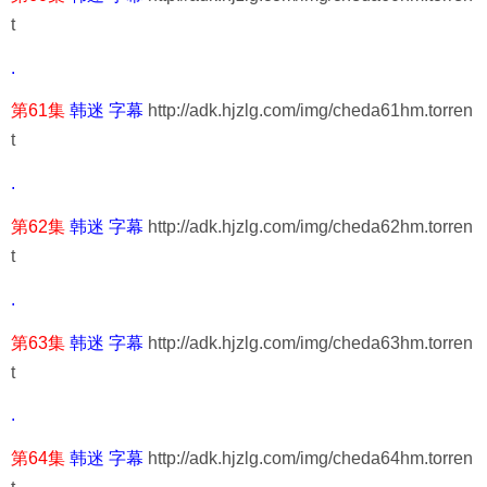
t
.
第61集
韩迷 字幕
http://adk.hjzlg.com/img/cheda61hm.torren
t
.
第62集
韩迷 字幕
http://adk.hjzlg.com/img/cheda62hm.torren
t
.
第63集
韩迷 字幕
http://adk.hjzlg.com/img/cheda63hm.torren
t
.
第64集
韩迷 字幕
http://adk.hjzlg.com/img/cheda64hm.torren