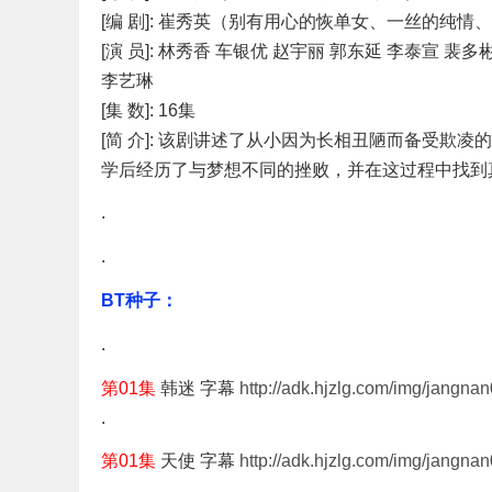
[编 剧]: 崔秀英（别有用心的恢单女、一丝的纯情
[演 员]: 林秀香 车银优 赵宇丽 郭东延 李泰宣 裴
李艺琳
[集 数]: 16集
[简 介]: 该剧讲述了从小因为长相丑陋而备受
学后经历了与梦想不同的挫败，并在这过程中找到
.
.
BT种子：
.
第01集
韩迷 字幕
http://adk.hjzlg.com/img/jangna
.
第01集
天使 字幕
http://adk.hjzlg.com/img/jangnan