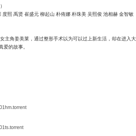
、）
多彬 度熙 禹贤 崔盛元 柳起山 朴侑娜 朴珠美 吴熙俊 池相赫 金智敏
欺凌的女主角姜美莱，通过整形手术以为可以过上新生活，却在进入大
真爱的故事。
n01hm.torrent
01ts.torrent