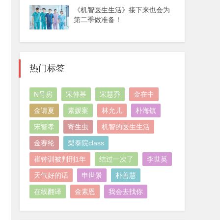
《机智医生生活》接下来也会为
第二季做准备！
热门标签
N号房
宋仲基
宋慧乔
金在中
金请夏
素媛案
林允儿
朴海镇
宋智孝
寄生虫
机智的医生生活
金赛纶
梨泰院class
崔钟训被判刑1年
结过一次了
李世英
天气好的话
申世景
朴善慧
在线翻译
金素恩
我会去找你