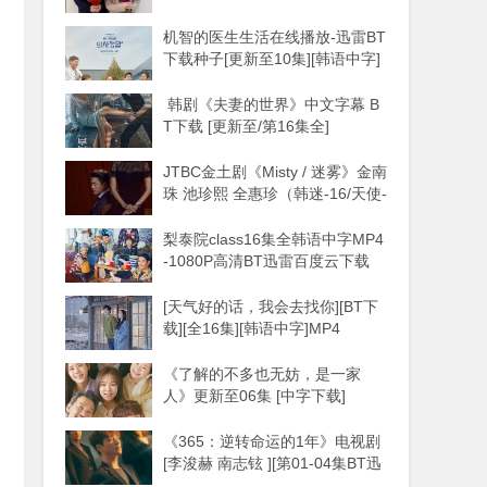
机智的医生生活在线播放-迅雷BT
下载种子[更新至10集][韩语中字]
MP4
韩剧《夫妻的世界》中文字幕 B
T下载 [更新至/第16集全]
JTBC金土剧《Misty / 迷雾》金南
珠 池珍熙 全惠珍（韩迷-16/天使-
16完）
梨泰院class16集全韩语中字MP4
-1080P高清BT迅雷百度云下载
[天气好的话，我会去找你][BT下
载][全16集][韩语中字]MP4
《了解的不多也无妨，是一家
人》更新至06集 [中字下载]
《365：逆转命运的1年》电视剧
[李浚赫 南志铉 ][第01-04集BT迅
雷下载种子]