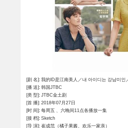
[剧 名]: 我的ID是江南美人／내 아이디는 강남미인／My I
[播 送]: 韩国JTBC
[类 型]: JTBC金土剧
[首 播]: 2018年07月27日
[时 间]: 每周五 、六晚间11点各播放一集
[接 档]: Sketch
[导 演]: 崔成范（橘子果酱、欢乐一家亲）