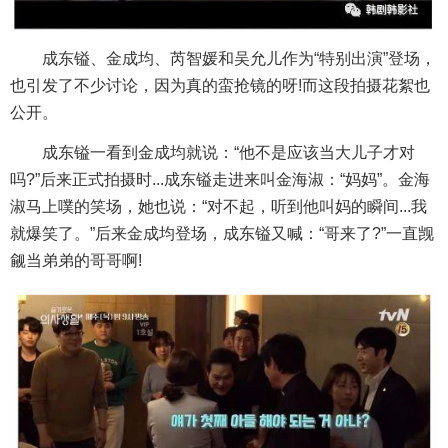
成东镒、金成均、芮智媛和吴允儿作为“特别出演”登场，
也引发了不少讨论，因为真的蛮抢镜的呀!而这段拍摄花絮也
公开。
成东镒一看到金成均就说：“他不是应该当大儿子才对
吗?”后来正式拍摄时...成东镒走进来叫金海淑：“妈妈”。金海
淑马上噗的笑场，她也说：“对不起，听到他叫妈的瞬间...我
就爆笑了。”后来金成均登场，成东镒又喊：“哥来了?”一直觊
觎当弟弟的哥哥啊!