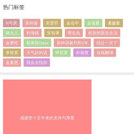
热门标签
N号房
宋仲基
宋慧乔
金在中
金请夏
素媛案
林允儿
朴海镇
宋智孝
寄生虫
机智的医生生活
金赛纶
梨泰院class
崔钟训被判刑1年
结过一次了
李世英
天气好的话
申世景
朴善慧
在线翻译
金素恩
我会去找你
感谢您十五年来的支持与厚爱