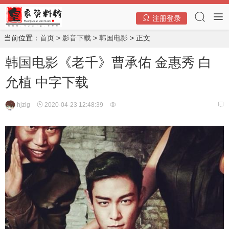
注册登录
当前位置：
首页
>
影音下载
>
韩国电影
> 正文
韩国电影《老千》曹承佑 金惠秀 白
允植 中字下载
hjzlg
2020-04-23 12:48:39