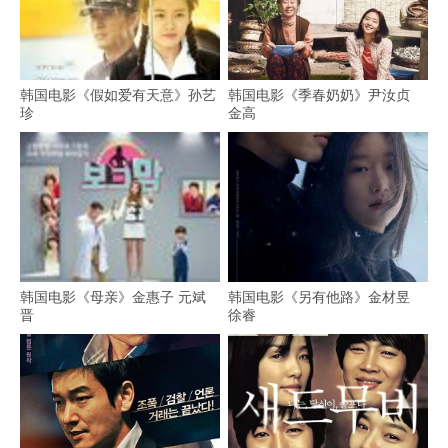
韩国电影《假如爱有天意》孙艺
韩国电影《季春奶奶》尹汝贞
珍
金高
韩国电影《母亲》金惠子 元斌
韩国电影《另有他路》金材昱
晋
徐睿