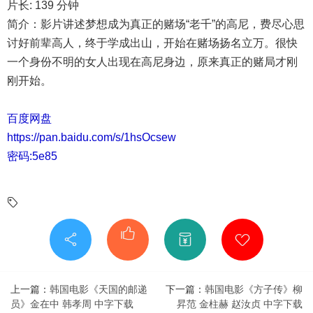
片长: 139 分钟
简介：影片讲述梦想成为真正的赌场“老千”的高尼，费尽心思
讨好前辈高人，终于学成出山，开始在赌场扬名立万。很快
一个身份不明的女人出现在高尼身边，原来真正的赌局才刚
刚开始。
百度网盘
https://pan.baidu.com/s/1hsOcsew
密码:5e85
上一篇：
韩国电影《天国的邮递
下一篇：
韩国电影《方子传》柳
员》金在中 韩孝周 中字下载
昇范 金柱赫 赵汝贞 中字下载