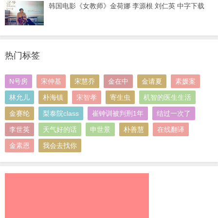
韩国电影《女教师》金荷娜 李源根 刘仁英 中字下载
热门标签
N号房
宋仲基
宋慧乔
金在中
金请夏
素媛案
林允儿
朴海镇
宋智孝
寄生虫
机智的医生生活
金赛纶
梨泰院class
崔钟训被判刑1年
结过一次了
李世英
天气好的话
申世景
朴善慧
在线翻译
金素恩
我会去找你