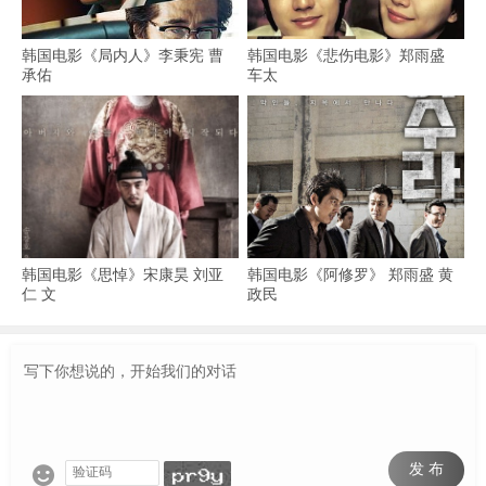
韩国电影《局内人》李秉宪 曹
韩国电影《悲伤电影》郑雨盛
承佑
车太
韩国电影《思悼》宋康昊 刘亚
韩国电影《阿修罗》 郑雨盛 黄
仁 文
政民
发 布
