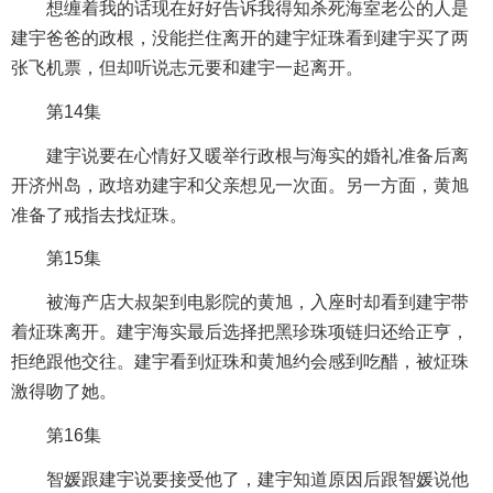
想缠着我的话现在好好告诉我得知杀死海室老公的人是
建宇爸爸的政根，没能拦住离开的建宇炡珠看到建宇买了两
张飞机票，但却听说志元要和建宇一起离开。
第14集
建宇说要在心情好又暖举行政根与海实的婚礼准备后离
开济州岛，政培劝建宇和父亲想见一次面。另一方面，黄旭
准备了戒指去找炡珠。
第15集
被海产店大叔架到电影院的黄旭，入座时却看到建宇带
着炡珠离开。建宇海实最后选择把黑珍珠项链归还给正亨，
拒绝跟他交往。建宇看到炡珠和黄旭约会感到吃醋，被炡珠
激得吻了她。
第16集
智媛跟建宇说要接受他了，建宇知道原因后跟智媛说他