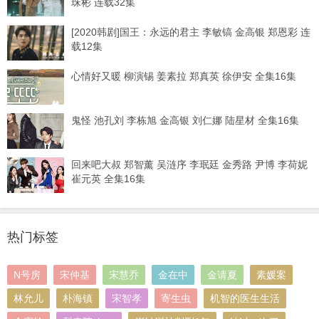
珠彬 连载32集
[2020韩剧]国王：永远的君主 李敏镐 金高银 郑恩彩 连
载12集
心情好又暖 柳演锡 姜素拉 郑真英 徐伊安 全集16集
鬼怪 池孔刘 李栋旭 金高银 刘仁娜 陆星材 全集16集
回来吧大叔 郑智薰 吴涟序 李珉廷 金秀路 尹博 李荷妮
崔元英 全集16集
热门标签
N号房
宋仲基
宋慧乔
金在中
金请夏
素媛案
林允儿
朴海镇
宋智孝
寄生虫
机智的医生生活