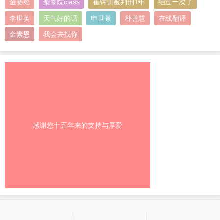
金赛纶
梨泰院class
崔钟训被判刑1年
结过一次了
李世英
天气好的话
申世景
朴善慧
在线翻译
金素恩
我会去找你
感谢您十五年来的支持与厚爱