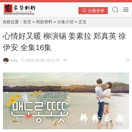
注册登录
当前位置：
首页
>
韩剧资料
>
分集介绍
> 正文
心情好又暖 柳演锡 姜素拉 郑真英 徐
伊安 全集16集
hjzlg
2020-05-06 19:11:00