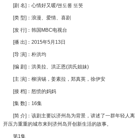
[剧 名]：心情好又暖/맨도롱 또똣
[类 型]：浪漫、爱情、喜剧
[发 行]：韩国MBC电视台
[播 出]：2015年5月13日
[导 演]：朴洪均
[编 剧]：洪美拉、洪正恩(洪氏姐妹)
[主 演]：柳演锡，姜素拉，郑真英，徐伊安
[接 档]：怒愤的妈妈
[集 数]：16集
[简 介]：该剧主要以济州岛为背景，讲述了一群年轻人离
开压力重重的城市来到济州岛开创新生活的故事。
第1集