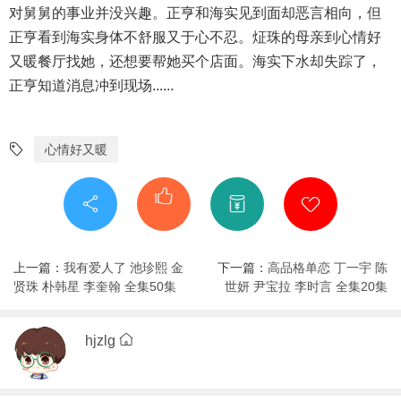
对舅舅的事业并没兴趣。正亨和海实见到面却恶言相向，但
正亨看到海实身体不舒服又于心不忍。炡珠的母亲到心情好
又暖餐厅找她，还想要帮她买个店面。海实下水却失踪了，
正亨知道消息冲到现场......
心情好又暖
上一篇：
我有爱人了 池珍熙 金
下一篇：
高品格单恋 丁一宇 陈
贤珠 朴韩星 李奎翰 全集50集
世妍 尹宝拉 李时言 全集20集
hjzlg